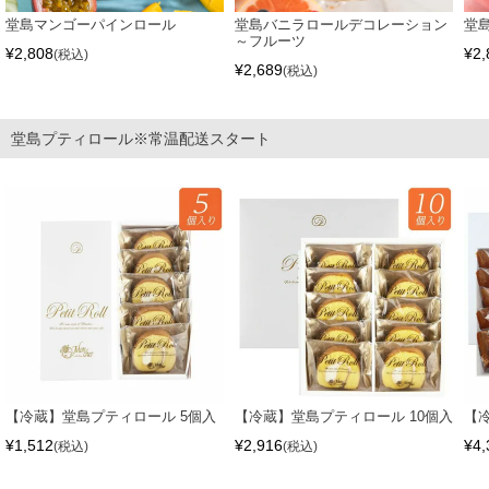
堂島マンゴーパインロール
堂島バニラロールデコレーション
堂
～フルーツ
¥
2,808
¥
2,
税込
¥
2,689
税込
堂島プティロール※常温配送スタート
【冷蔵】堂島プティロール 5個入
【冷蔵】堂島プティロール 10個入
【
¥
1,512
¥
2,916
¥
4,
税込
税込