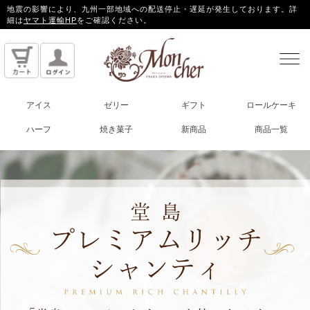
地震の影響により、九州一部地域への配送停止・遅延が発生しております。詳
細は
ヤマト運輸HP
をご確認ください。
アイス
ゼリー
ギフト
ロールケーキ
ハーフ
焼き菓子
新商品
商品一覧