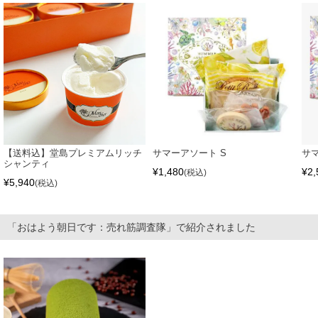
【送料込】堂島プレミアムリッチ
サマーアソート S
サ
シャンティ
¥
1,480
¥
2,
税込
¥
5,940
税込
「おはよう朝日です：売れ筋調査隊」で紹介されました