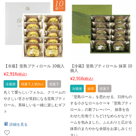
【冷蔵】堂島プティロール 10個入
【冷蔵】堂島プティロール 抹茶 10
個入
2,916
¥
税込
2,916
¥
税込
冷蔵便
焼菓子人気No1
焼菓子
冷蔵便
抹茶
焼菓子
丸くて愛らしいフォルム、クリームの
「堂島ロール」を思わせる、日持ちの
やさしい甘さが笑顔になる堂島プティ
する小さなロールケーキ「堂島プティ
ロール。美味しいを一緒に楽しむギフ
ロール」の新フレーバー。 抹茶を合
ト
わせた生地でくちどけなめらかなクリ
ームを包みました。ふんわりと広がる
詳細を見る
抹茶のまろやかな余韻をお楽しみくだ
さい。