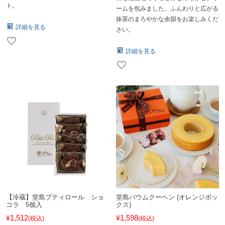
ト。
ームを包みました。ふんわりと広がる
抹茶のまろやかな余韻をお楽しみくだ
詳細を見る
さい。
詳細を見る
【冷蔵】堂島プティロール ショ
堂島バウムクーヘン (オレンジボッ
コラ 5個入
クス)
1,512
1,598
¥
¥
税込
税込