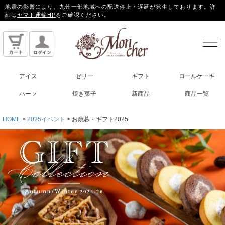
地震の影響により、九州一部地域への配送停止・遅延が発生しております。詳
細は
ヤマト運輸HP
をご確認ください。
アイス
ゼリー
ギフト
ロールケーキ
ハーフ
焼き菓子
新商品
商品一覧
HOME
2025イベント
お歳暮・ギフト2025