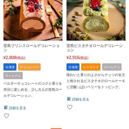
堂島プリンスロールデコレーショ
堂島ピスタチオロールデコレーシ
ン
ョン
2,808
2,916
¥
¥
税込
税込
冷凍便
チョコレート
冷凍便
ピスタチオ
ロールデコ
味わいと香りのよさからナッツの女王
ロールデコ
と称されるピスタチオのロールケーキ
ベルギーチョコレートのコクと香りを
に甘酸っぱいベリーをトッピング。
存分に楽しめる、少し大人の堂島ロー
ルデコレーション。
詳細を見る
詳細を見る