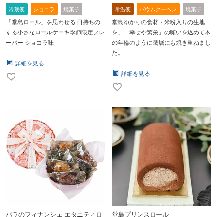
冷蔵便
ショコラ
焼菓子
常温便
バウムクーヘン
焼菓子
「堂島ロール」を思わせる 日持ちの
堂島ゆかりの食材・米粉入りの生地
する小さなロールケーキ季節限定フレ
を、「幸せや繁栄」の願いを込めて木
ーバー ショコラ味
の年輪のように幾層にも焼き重ねまし
た。
詳細を見る
詳細を見る
バラのフィナンシェ エタニティロ
堂島プリンスロール