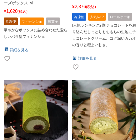
ーズボックス M
2,376
¥
税込
1,620
¥
税込
冷凍便
人気No.2
ロールケーキ
常温便
フィナンシェ
焼菓子
[人気ランキング2位]チョコレートを練
華やかなボックスに詰め合わせた愛ら
り込んだしっとりもちもちの生地にチ
しいバラ型フィナンシェ
ョコレートクリーム。コク深いカカオ
の香りと程よい甘さ。
詳細を見る
詳細を見る