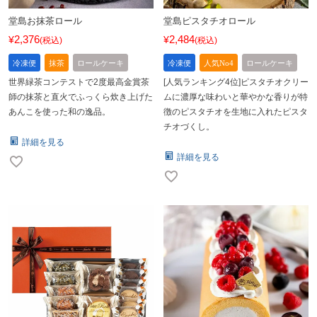
堂島お抹茶ロール
堂島ピスタチオロール
2,376
2,484
¥
¥
税込
税込
冷凍便
抹茶
ロールケーキ
冷凍便
人気No4
ロールケーキ
世界緑茶コンテストで2度最高金賞茶
[人気ランキング4位]ピスタチオクリー
師の抹茶と直火でふっくら炊き上げた
ムに濃厚な味わいと華やかな香りが特
あんこを使った和の逸品。
徴のピスタチオを生地に入れたピスタ
チオづくし。
詳細を見る
詳細を見る