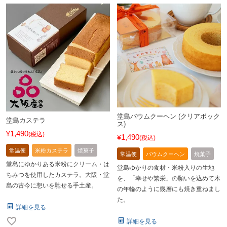
堂島バウムクーヘン (クリアボック
堂島カステラ
ス)
1,490
¥
税込
1,490
¥
税込
常温便
米粉カステラ
焼菓子
常温便
バウムクーヘン
焼菓子
堂島にゆかりある米粉にクリーム・は
堂島ゆかりの食材・米粉入りの生地
ちみつを使用したカステラ。大阪・堂
を、「幸せや繁栄」の願いを込めて木
島の古今に想いを馳せる手土産。
の年輪のように幾層にも焼き重ねまし
た。
詳細を見る
詳細を見る