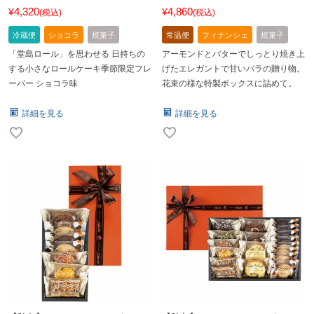
4,320
4,860
¥
¥
税込
税込
冷蔵便
ショコラ
焼菓子
常温便
フィナンシェ
焼菓子
「堂島ロール」を思わせる 日持ちの
アーモンドとバターでしっとり焼き上
する小さなロールケーキ季節限定フレ
げたエレガントで甘いバラの贈り物。
ーバー ショコラ味
花束の様な特製ボックスに詰めて。
詳細を見る
詳細を見る