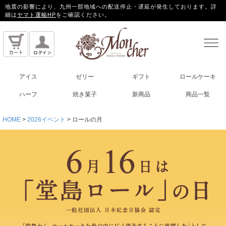
地震の影響により、九州一部地域への配送停止・遅延が発生しております。詳
細は
ヤマト運輸HP
をご確認ください。
アイス
ゼリー
ギフト
ロールケーキ
ハーフ
焼き菓子
新商品
商品一覧
HOME
2026イベント
ロールの月