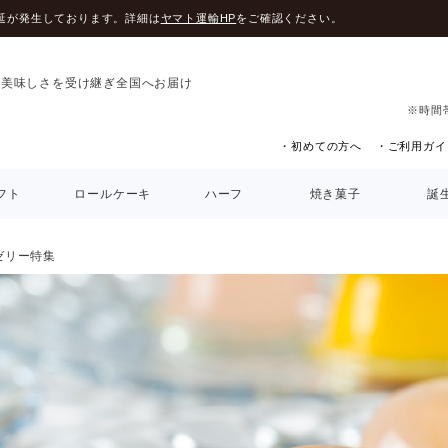
延が発生しております。詳細は
ヤマト運輸HP
をご確認ください。
の美味しさを受け継ぎ全国へお届け
※時間
・初めての方へ
・ご利用ガイ
フト
ロールケーキ
ハーフ
焼き菓子
誕
ゼリー特集