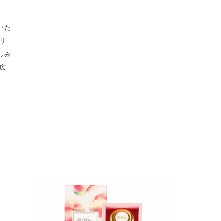
いた
リ
しみ
広