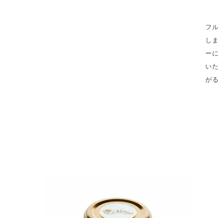
フ
し
ー
い
が