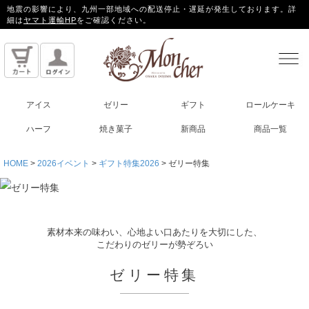
地震の影響により、九州一部地域への配送停止・遅延が発生しております。詳
細は
ヤマト運輸HP
をご確認ください。
アイス
ゼリー
ギフト
ロールケーキ
ハーフ
焼き菓子
新商品
商品一覧
HOME
2026イベント
ギフト特集2026
ゼリー特集
素材本来の味わい、心地よい口あたりを大切にした、
こだわりのゼリーが勢ぞろい
ゼリー特集