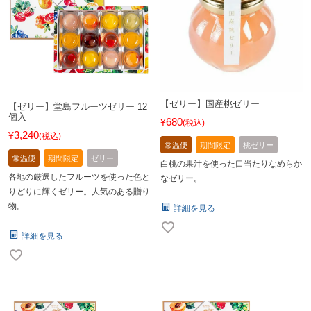
【ゼリー】国産桃ゼリー
【ゼリー】堂島フルーツゼリー 12
個入
680
¥
税込
3,240
¥
税込
常温便
期間限定
桃ゼリー
常温便
期間限定
ゼリー
白桃の果汁を使った口当たりなめらか
各地の厳選したフルーツを使った色と
なゼリー。
りどりに輝くゼリー。人気のある贈り
物。
詳細を見る
詳細を見る