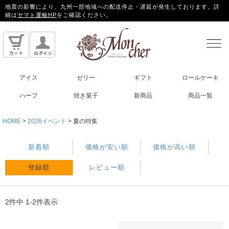
地震の影響により、九州一部地域への配送停止・遅延が発生しております。詳
細は
ヤマト運輸HP
をご確認ください。
アイス
ゼリー
ギフト
ロールケーキ
ハーフ
焼き菓子
新商品
商品一覧
HOME
2026イベント
夏の特集
新着順
価格が安い順
価格が高い順
登録順
レビュー順
2
件中
1
-
2
件表示