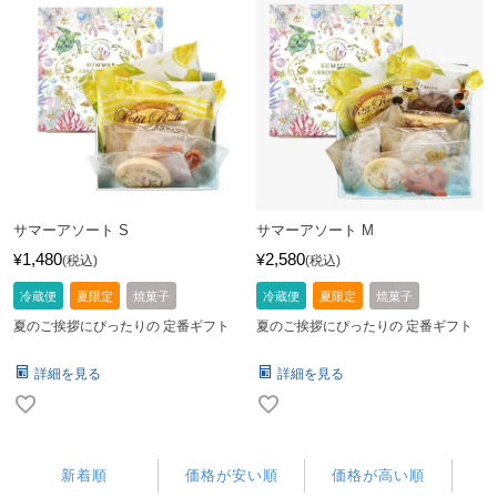
サマーアソート S
サマーアソート M
1,480
2,580
¥
¥
税込
税込
冷蔵便
夏限定
焼菓子
冷蔵便
夏限定
焼菓子
夏のご挨拶にぴったりの 定番ギフト
夏のご挨拶にぴったりの 定番ギフト
詳細を見る
詳細を見る
新着順
価格が安い順
価格が高い順