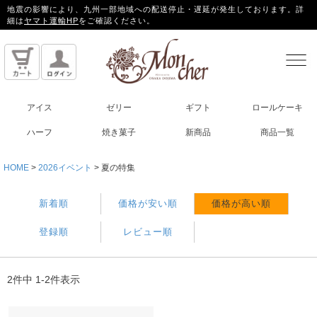
地震の影響により、九州一部地域への配送停止・遅延が発生しております。詳
細は
ヤマト運輸HP
をご確認ください。
アイス
ゼリー
ギフト
ロールケーキ
ハーフ
焼き菓子
新商品
商品一覧
HOME
2026イベント
夏の特集
新着順
価格が安い順
価格が高い順
登録順
レビュー順
2
件中
1
-
2
件表示