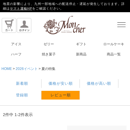
地震の影響により、九州一部地域への配送停止・遅延が発生しております。詳
細は
ヤマト運輸HP
をご確認ください。
アイス
ゼリー
ギフト
ロールケーキ
ハーフ
焼き菓子
新商品
商品一覧
HOME
2026イベント
夏の特集
新着順
価格が安い順
価格が高い順
登録順
レビュー順
2
件中
1
-
2
件表示