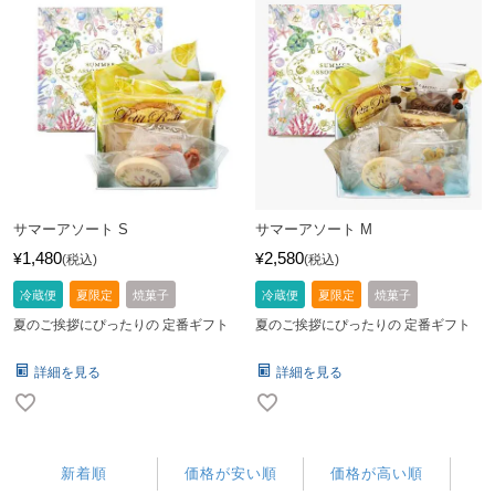
サマーアソート S
サマーアソート M
1,480
2,580
¥
¥
税込
税込
冷蔵便
夏限定
焼菓子
冷蔵便
夏限定
焼菓子
夏のご挨拶にぴったりの 定番ギフト
夏のご挨拶にぴったりの 定番ギフト
詳細を見る
詳細を見る
新着順
価格が安い順
価格が高い順