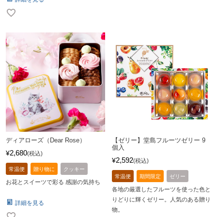
ディアローズ（Dear Rose）
【ゼリー】堂島フルーツゼリー 9
個入
2,680
¥
税込
2,592
¥
税込
常温便
贈り物に
クッキー
常温便
期間限定
ゼリー
お花とスイーツで彩る 感謝の気持ち
各地の厳選したフルーツを使った色と
りどりに輝くゼリー。人気のある贈り
詳細を見る
物。