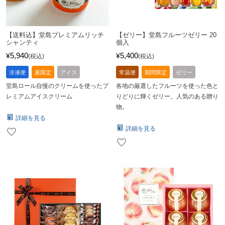
【送料込】堂島プレミアムリッチ
【ゼリー】堂島フルーツゼリー 20
シャンティ
個入
5,940
5,400
¥
¥
税込
税込
冷凍便
夏限定
アイス
常温便
期間限定
ゼリー
堂島ロール自慢のクリームを使ったプ
各地の厳選したフルーツを使った色と
レミアムアイスクリーム
りどりに輝くゼリー。人気のある贈り
物。
詳細を見る
詳細を見る