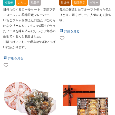
冷蔵便
いちご
焼菓子
常温便
期間限定
ゼリー
日持ちのするロールケーキ「堂島プテ
各地の厳選したフルーツを使った色と
ィロール」の季節限定フレーバー。
りどりに輝くゼリー。人気のある贈り
いちごジャムを加えた口当たりなめら
物。
かなクリームを、いちごの果汁で作っ
たソースを練り込んだしっとり食感の
詳細を見る
生地でくるんと包みました。
甘酸っぱいいちごの風味がお口いっぱ
いに広がります。
詳細を見る