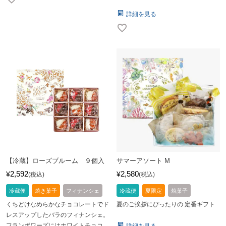
詳細を見る
【冷蔵】ローズブルーム ９個入
サマーアソート M
2,592
2,580
¥
¥
税込
税込
冷蔵便
焼き菓子
フィナンシェ
冷蔵便
夏限定
焼菓子
くちどけなめらかなチョコレートでド
夏のご挨拶にぴったりの 定番ギフト
レスアップしたバラのフィナンシェ。
フランボワーズにはホワイトチョコ、