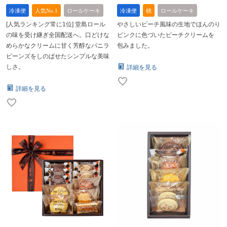
冷凍便
人気No.1
ロールケーキ
冷凍便
桃
ロールケーキ
[人気ランキング常に1位] 堂島ロール
やさしいピーチ風味の生地でほんのり
の味を受け継ぎ全国配送へ。口どけな
ピンクに色づいたピーチクリームを
めらかなクリームに甘く芳醇なバニラ
包みました。
ビーンズをしのばせたシンプルな美味
しさ。
詳細を見る
詳細を見る