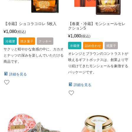
【冷蔵】ショコラコロレ 5枚入
【春夏・冷蔵】モンシェールセレ
クションS
1,080
¥
税込
1,080
¥
税込
冷蔵便
焼き菓子
クッキー
冷蔵便
詰め合わせ
焼菓子
サクッと軽やかな食感の中に、カカオ
オレンジとブラウンのコントラストが
とナッツの深みを楽しんでいただける
映えるギフトボックスは、創業より守
商品です。
り続けてきたモンシェールを象徴する
パッケージです。
詳細を見る
詳細を見る