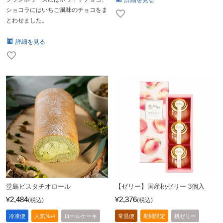
詳細を見る
ショコラにはいちご風味のチョコをま
とわせました。
詳細を見る
堂島ピスタチオロール
【ゼリー】国産桃ゼリー 3個入
2,484
2,376
¥
¥
税込
税込
冷凍便
人気No4
ロールケーキ
常温便
期間限定
桃ゼリー