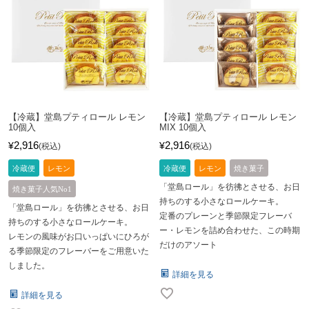
【冷蔵】堂島プティロール レモン
【冷蔵】堂島プティロール レモン
10個入
MIX 10個入
2,916
2,916
¥
¥
税込
税込
冷蔵便
レモン
冷蔵便
レモン
焼き菓子
「堂島ロール」を彷彿とさせる、お日
焼き菓子人気No1
持ちのする小さなロールケーキ。
「堂島ロール」を彷彿とさせる、お日
定番のプレーンと季節限定フレーバ
持ちのする小さなロールケーキ。
ー・レモンを詰め合わせた、この時期
レモンの風味がお口いっぱいにひろが
だけのアソート
る季節限定のフレーバーをご用意いた
しました。
詳細を見る
詳細を見る