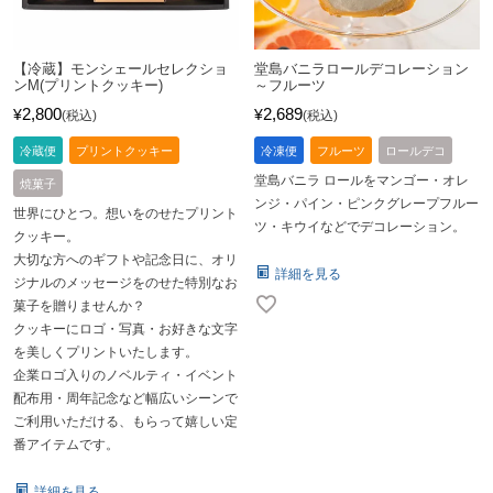
【冷蔵】モンシェールセレクショ
堂島バニラロールデコレーション
ンM(プリントクッキー)
～フルーツ
2,800
2,689
¥
¥
税込
税込
冷蔵便
プリントクッキー
冷凍便
フルーツ
ロールデコ
堂島バニラ ロールをマンゴー・オレ
焼菓子
ンジ・パイン・ピンクグレープフルー
世界にひとつ。想いをのせたプリント
ツ・キウイなどでデコレーション。
クッキー。
大切な方へのギフトや記念日に、オリ
詳細を見る
ジナルのメッセージをのせた特別なお
菓子を贈りませんか？
クッキーにロゴ・写真・お好きな文字
を美しくプリントいたします。
企業ロゴ入りのノベルティ・イベント
配布用・周年記念など幅広いシーンで
ご利用いただける、もらって嬉しい定
番アイテムです。
詳細を見る