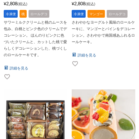
2,808
2,808
¥
¥
税込
税込
冷凍便
桃
ロールデコ
冷凍便
マンゴー
ロールデコ
サワーミルククリームと桃のムースを
さわやかなヨーグルト風味のロールケ
包み、白桃とピンク色のクリームでデ
ーキに、マンゴーとパインをデコレー
コレーション。 ほんのりピンクに色
ション。さわやかで南国感あふれるロ
づいたクリームと、カットした桃で愛
ールケーキ。
らしくデコレーションした、桃づくし
のロールケーキです。
詳細を見る
詳細を見る