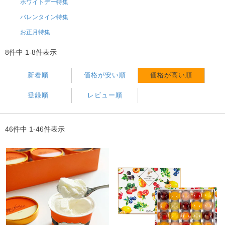
ホワイトデー特集
バレンタイン特集
お正月特集
8
件中
1
-
8
件表示
新着順
価格が安い順
価格が高い順
登録順
レビュー順
46
件中
1
-
46
件表示