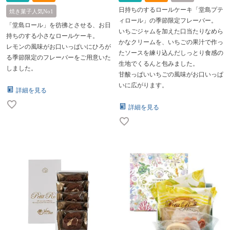
日持ちのするロールケーキ「堂島プテ
焼き菓子人気No1
ィロール」の季節限定フレーバー。
「堂島ロール」を彷彿とさせる、お日
いちごジャムを加えた口当たりなめら
持ちのする小さなロールケーキ。
かなクリームを、いちごの果汁で作っ
レモンの風味がお口いっぱいにひろが
たソースを練り込んだしっとり食感の
る季節限定のフレーバーをご用意いた
生地でくるんと包みました。
しました。
甘酸っぱいいちごの風味がお口いっぱ
いに広がります。
詳細を見る
詳細を見る