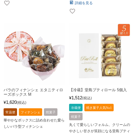
詳細を見る
バラのフィナンシェ エタニティロ
【冷蔵】堂島プティロール 5個入
ーズボックス M
1,512
¥
税込
1,620
¥
税込
冷蔵便
焼き菓子人気No1
常温便
フィナンシェ
焼菓子
焼菓子
華やかなボックスに詰め合わせた愛ら
丸くて愛らしいフォルム、クリームの
しいバラ型フィナンシェ
やさしい甘さが笑顔になる堂島プティ