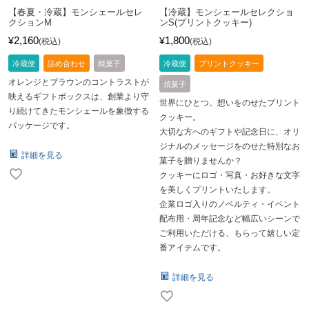
【春夏・冷蔵】モンシェールセレ
【冷蔵】モンシェールセレクショ
クションM
ンS(プリントクッキー)
2,160
1,800
¥
¥
税込
税込
冷蔵便
詰め合わせ
焼菓子
冷蔵便
プリントクッキー
オレンジとブラウンのコントラストが
焼菓子
映えるギフトボックスは、創業より守
世界にひとつ。想いをのせたプリント
り続けてきたモンシェールを象徴する
クッキー。
パッケージです。
大切な方へのギフトや記念日に、オリ
ジナルのメッセージをのせた特別なお
詳細を見る
菓子を贈りませんか？
クッキーにロゴ・写真・お好きな文字
を美しくプリントいたします。
企業ロゴ入りのノベルティ・イベント
配布用・周年記念など幅広いシーンで
ご利用いただける、もらって嬉しい定
番アイテムです。
詳細を見る