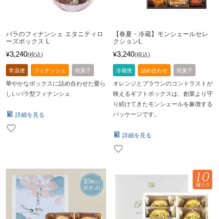
バラのフィナンシェ エタニティロ
【春夏・冷蔵】モンシェールセレ
ーズボックス L
クションL
3,240
3,240
¥
¥
税込
税込
常温便
フィナンシェ
焼菓子
冷蔵便
詰め合わせ
焼菓子
華やかなボックスに詰め合わせた愛ら
オレンジとブラウンのコントラストが
しいバラ型フィナンシェ
映えるギフトボックスは、創業より守
り続けてきたモンシェールを象徴する
パッケージです。
詳細を見る
詳細を見る