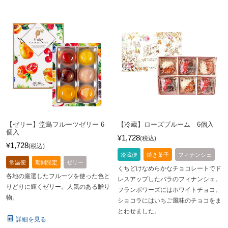
【ゼリー】堂島フルーツゼリー 6
【冷蔵】ローズブルーム 6個入
個入
1,728
¥
税込
1,728
¥
税込
冷蔵便
焼き菓子
フィナンシェ
常温便
期間限定
ゼリー
くちどけなめらかなチョコレートでド
各地の厳選したフルーツを使った色と
レスアップしたバラのフィナンシェ。
りどりに輝くゼリー。人気のある贈り
フランボワーズにはホワイトチョコ、
物。
ショコラにはいちご風味のチョコをま
とわせました。
詳細を見る