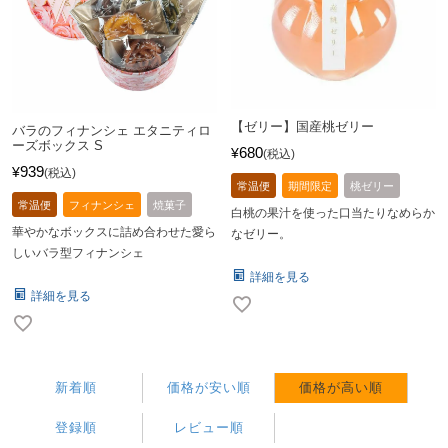
【ゼリー】国産桃ゼリー
バラのフィナンシェ エタニティロ
ーズボックス S
680
¥
税込
939
¥
税込
常温便
期間限定
桃ゼリー
常温便
フィナンシェ
焼菓子
白桃の果汁を使った口当たりなめらか
華やかなボックスに詰め合わせた愛ら
なゼリー。
しいバラ型フィナンシェ
詳細を見る
詳細を見る
新着順
価格が安い順
価格が高い順
登録順
レビュー順