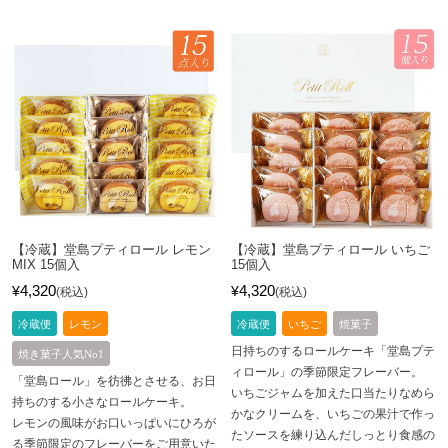
【冷蔵】堂島プティロール レモン
【冷蔵】堂島プティロール いちご
MIX 15個入
15個入
4,320
4,320
¥
¥
税込
税込
冷蔵便
レモン
冷蔵便
いちご
焼菓子
日持ちのするロールケーキ「堂島プテ
焼き菓子人気No1
ィロール」の季節限定フレーバー。
「堂島ロール」を彷彿とさせる、お日
いちごジャムを加えた口当たりなめら
持ちのする小さなロールケーキ。
かなクリームを、いちごの果汁で作っ
レモンの風味がお口いっぱいにひろが
たソースを練り込んだしっとり食感の
る季節限定のフレーバーをご用意いた