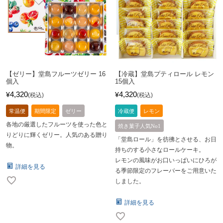
【ゼリー】堂島フルーツゼリー 16
【冷蔵】堂島プティロール レモン
個入
15個入
4,320
4,320
¥
¥
税込
税込
常温便
期間限定
ゼリー
冷蔵便
レモン
各地の厳選したフルーツを使った色と
焼き菓子人気No1
りどりに輝くゼリー。人気のある贈り
「堂島ロール」を彷彿とさせる、お日
物。
持ちのする小さなロールケーキ。
レモンの風味がお口いっぱいにひろが
詳細を見る
る季節限定のフレーバーをご用意いた
しました。
詳細を見る