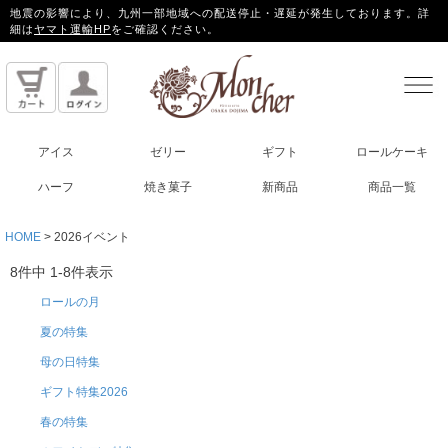
地震の影響により、九州一部地域への配送停止・遅延が発生しております。詳
細は
ヤマト運輸HP
をご確認ください。
アイス
ゼリー
ギフト
ロールケーキ
ハーフ
焼き菓子
新商品
商品一覧
HOME
2026イベント
8
件中
1
-
8
件表示
ロールの月
夏の特集
母の日特集
ギフト特集2026
春の特集