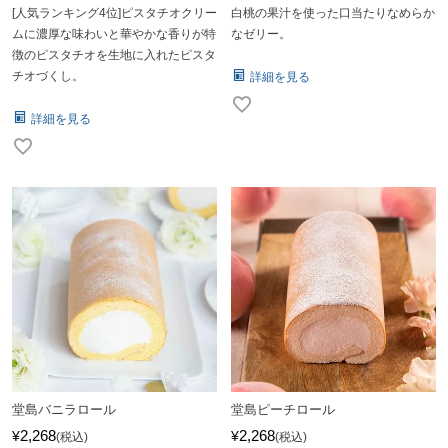
[人気ランキング4位]ピスタチオクリー
白桃の果汁を使った口当たりなめらか
ムに濃厚な味わいと華やかな香りが特
なゼリー。
徴のピスタチオを生地に入れたピスタ
チオづくし。
詳細を見る
詳細を見る
堂島バニラロール
堂島ピーチロール
2,268
2,268
¥
¥
税込
税込