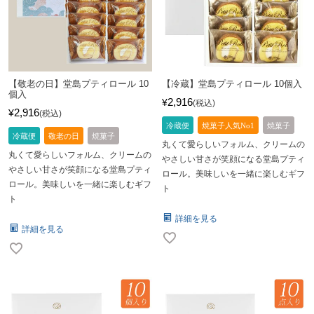
【敬老の日】堂島プティロール 10
【冷蔵】堂島プティロール 10個入
個入
2,916
¥
税込
2,916
¥
税込
冷蔵便
焼菓子人気No1
焼菓子
冷蔵便
敬老の日
焼菓子
丸くて愛らしいフォルム、クリームの
丸くて愛らしいフォルム、クリームの
やさしい甘さが笑顔になる堂島プティ
やさしい甘さが笑顔になる堂島プティ
ロール。美味しいを一緒に楽しむギフ
ロール。美味しいを一緒に楽しむギフ
ト
ト
詳細を見る
詳細を見る