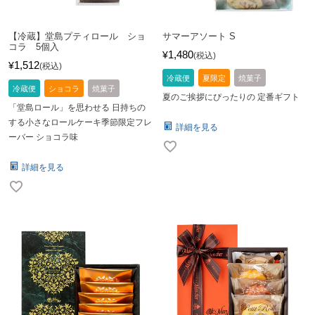
【冷蔵】堂島プティロール ショ
サマーアソート S
コラ 5個入
1,480
¥
税込
1,512
¥
税込
冷蔵便
夏限定
焼菓子
冷蔵便
ショコラ
焼菓子
夏のご挨拶にぴったりの 定番ギフト
「堂島ロール」を思わせる 日持ちの
する小さなロールケーキ季節限定フレ
詳細を見る
ーバー ショコラ味
詳細を見る