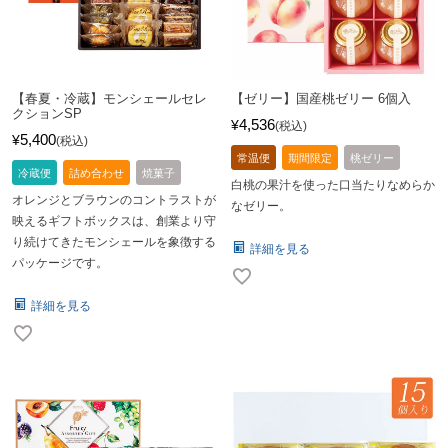
【春夏・冷蔵】モンシェールセレ
【ゼリー】国産桃ゼリー 6個入
クションSP
4,536
¥
税込
5,400
¥
税込
常温便
期間限定
桃ゼリー
冷蔵便
詰め合わせ
焼菓子
白桃の果汁を使った口当たりなめらか
オレンジとブラウンのコントラストが
なゼリー。
映えるギフトボックスは、創業より守
り続けてきたモンシェールを象徴する
詳細を見る
パッケージです。
詳細を見る