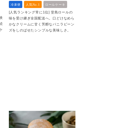
冷凍便
人気No.1
ロールケーキ
[人気ランキング常に1位] 堂島ロールの
映
味を受け継ぎ全国配送へ。口どけなめら
続
かなクリームに甘く芳醇なバニラビーン
ケ
ズをしのばせたシンプルな美味しさ。