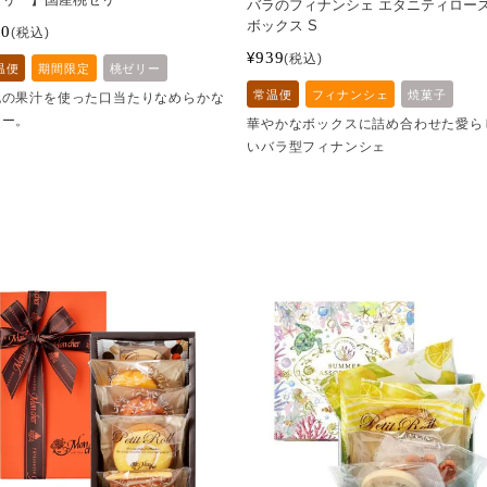
バラのフィナンシェ エタニティロー
ボックス S
80
税込
939
¥
税込
温便
期間限定
桃ゼリー
常温便
フィナンシェ
焼菓子
桃の果汁を使った口当たりなめらかな
リー。
華やかなボックスに詰め合わせた愛ら
いバラ型フィナンシェ