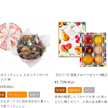
ラのフィナンシェ エタニティローズ
【ゼリー】堂島フルーツゼリー 6個入
クス M
1,728
¥
税込
620
税込
常温便
期間限定
ゼリー
温便
フィナンシェ
焼菓子
各地の厳選したフルーツを使った色と
やかなボックスに詰め合わせた愛らし
どりに輝くゼリー。人気のある贈り物
バラ型フィナンシェ