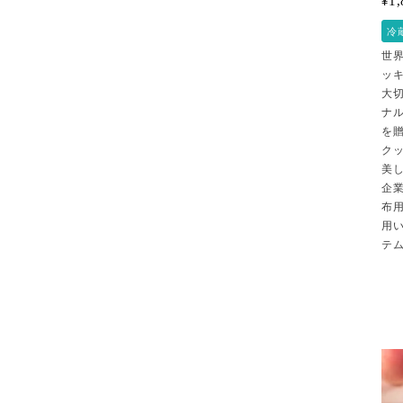
¥
冷
世
ッ
大
ナ
を
ク
美
企
布
用
テ