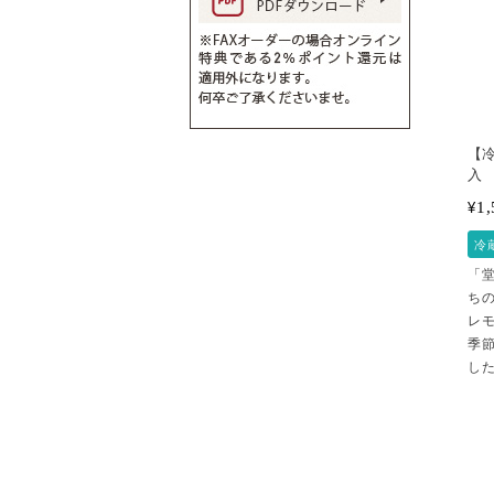
【冷
入
1,
¥
冷
「
ち
レ
季
し