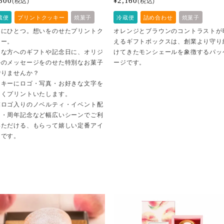
¥
税込
税込
蔵便
プリントクッキー
焼菓子
冷蔵便
詰め合わせ
焼菓子
界にひとつ。想いをのせたプリントク
オレンジとブラウンのコントラストが
キー。
えるギフトボックスは、創業より守り
切な方へのギフトや記念日に、オリジ
けてきたモンシェールを象徴するパッ
ルのメッセージをのせた特別なお菓子
ージです。
贈りませんか？
ッキーにロゴ・写真・お好きな文字を
しくプリントいたします。
業ロゴ入りのノベルティ・イベント配
用・周年記念など幅広いシーンでご利
いただける、もらって嬉しい定番アイ
ムです。