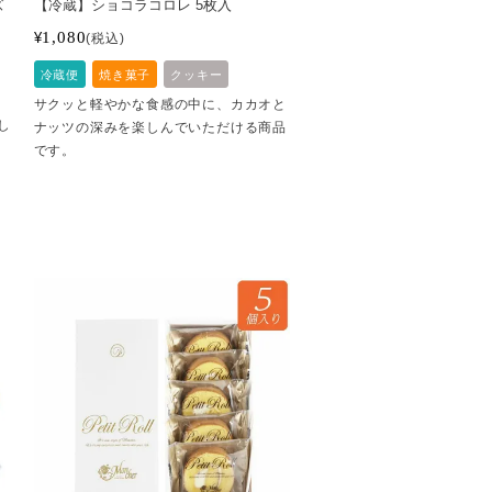
ズ
【冷蔵】ショコラコロレ 5枚入
1,080
¥
税込
冷蔵便
焼き菓子
クッキー
サクッと軽やかな食感の中に、カカオと
し
ナッツの深みを楽しんでいただける商品
です。