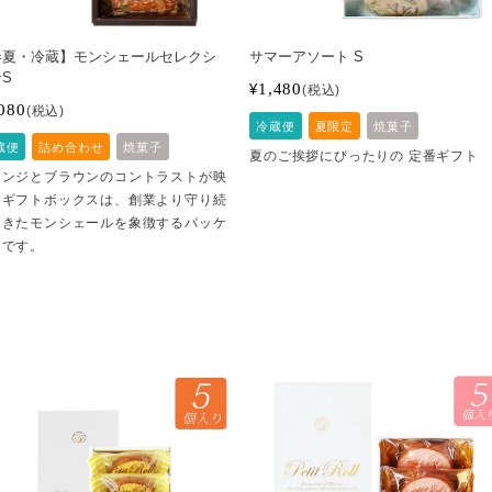
春夏・冷蔵】モンシェールセレクシ
サマーアソート S
S
1,480
¥
税込
080
税込
冷蔵便
夏限定
焼菓子
蔵便
詰め合わせ
焼菓子
夏のご挨拶にぴったりの 定番ギフト
レンジとブラウンのコントラストが映
るギフトボックスは、創業より守り続
てきたモンシェールを象徴するパッケ
ジです。