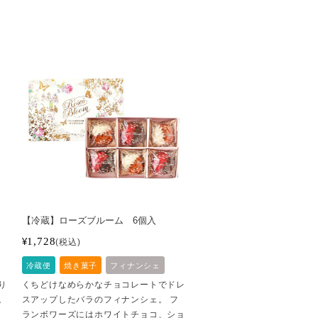
【冷蔵】ローズブルーム 6個入
1,728
¥
税込
冷蔵便
焼き菓子
フィナンシェ
り
くちどけなめらかなチョコレートでドレ
。
スアップしたバラのフィナンシェ。 フ
ランボワーズにはホワイトチョコ、ショ