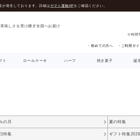
延が発生しております。詳細は
ヤマト運輸HP
をご確認ください。
の美味しさを受け継ぎ全国へお届け
※時間
・初めての方へ
・ご利用ガイ
フト
ロールケーキ
ハーフ
焼き菓子
誕
ルの月
夏の特集
日特集
ギフト特集202