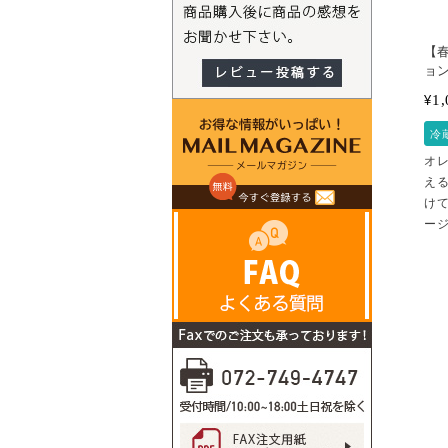
【
ョン
1,
¥
冷
オ
え
け
ー