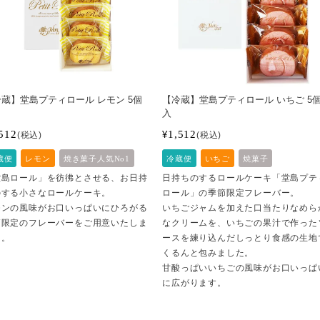
蔵】堂島プティロール レモン 5個
【冷蔵】堂島プティロール いちご 5
入
512
1,512
¥
税込
税込
蔵便
レモン
焼き菓子人気No1
冷蔵便
いちご
焼菓子
堂島ロール」を彷彿とさせる、お日持
日持ちのするロールケーキ「堂島プテ
のする小さなロールケーキ。
ロール」の季節限定フレーバー。
モンの風味がお口いっぱいにひろがる
いちごジャムを加えた口当たりなめら
節限定のフレーバーをご用意いたしま
なクリームを、いちごの果汁で作った
た。
ースを練り込んだしっとり食感の生地
くるんと包みました。
甘酸っぱいいちごの風味がお口いっぱ
に広がります。