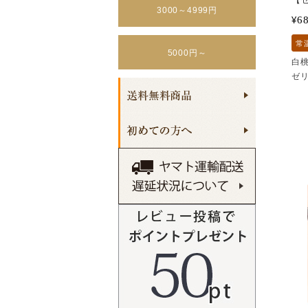
3000～4999円
6
¥
常
5000円～
白
ゼ