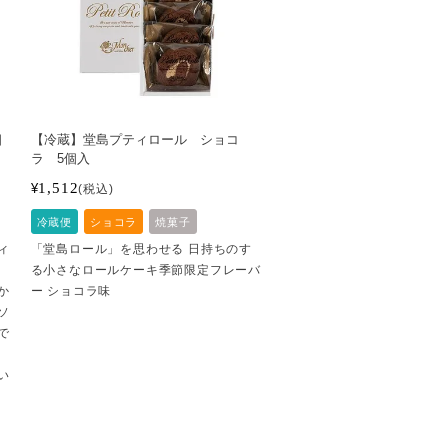
個
【冷蔵】堂島プティロール ショコ
ラ 5個入
1,512
¥
税込
冷蔵便
ショコラ
焼菓子
ィ
「堂島ロール」を思わせる 日持ちのす
る小さなロールケーキ季節限定フレーバ
か
ー ショコラ味
ソ
で
い