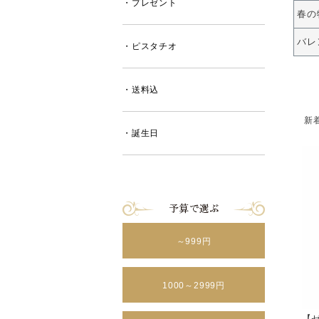
・プレゼント
春の
バレ
・ピスタチオ
・送料込
新
・誕生日
～999円
1000～2999円
【