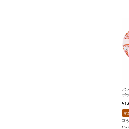
バ
ボッ
1,
¥
常
華
い