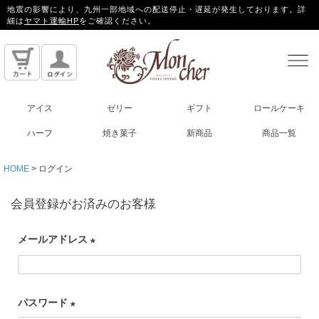
地震の影響により、九州一部地域への配送停止・遅延が発生しております。詳
細は
ヤマト運輸HP
をご確認ください。
アイス
ゼリー
ギフト
ロールケーキ
ハーフ
焼き菓子
新商品
商品一覧
HOME
ログイン
会員登録がお済みのお客様
メールアドレス
(
必
パスワード
須