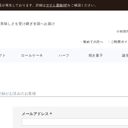
延が発生しております。詳細は
ヤマト運輸HP
をご確認ください。
の美味しさを受け継ぎ全国へお届け
※時間
・初めての方へ
・ご利用ガイ
フト
ロールケーキ
ハーフ
焼き菓子
誕
登録がお済みのお客様
メールアドレス
(
必