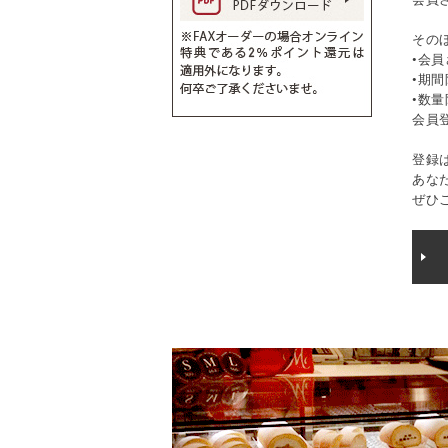
その
•会
•期
•数
会員
登録
あな
ぜひ