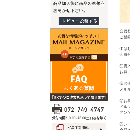
会員
ご登
①は
会員
②購
お買
③お
メル
④お
メル
アン
⑤シ
会員