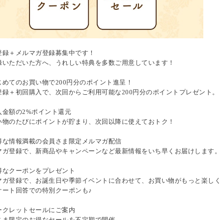
登録＋メルマガ登録募集中です！
録いただいた方へ、うれしい特典を多数ご用意しています！
じめてのお買い物で200円分のポイント進呈！
登録＋初回購入で、次回からご利用可能な200円分のポイントプレゼント。
入金額の2%ポイント還元
い物のたびにポイントが貯まり、次回以降に使えておトク！
得な情報満載の会員さま限定メルマガ配信
マガ登録で、新商品やキャンペーンなど最新情報をいち早くお届けします
得なクーポンをプレゼント
マガ登録で、お誕生日や季節イベントに合わせて、お買い物がもっと楽し
ケート回答での特別クーポンも♪
ークレットセールにご案内
さま限定のお得なセールを不定期で開催。