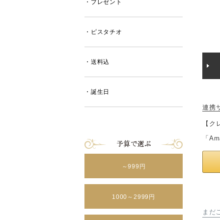
・プレゼント
・ピスタチオ
・送料込
・誕生日
連携
【ク
「A
～999円
1000～2999円
まだ