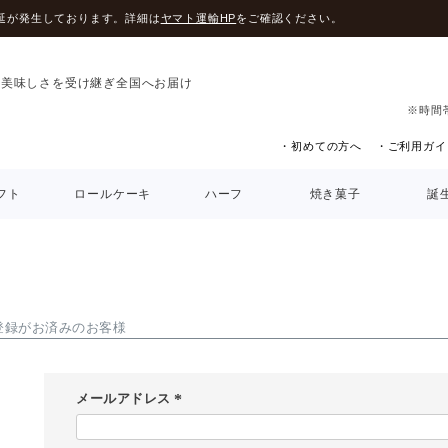
延が発生しております。詳細は
ヤマト運輸HP
をご確認ください。
の美味しさを受け継ぎ全国へお届け
※時間
・初めての方へ
・ご利用ガイ
フト
ロールケーキ
ハーフ
焼き菓子
誕
登録がお済みのお客様
メールアドレス
(
必