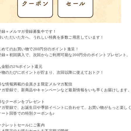
登録＋メルマガ登録募集中です！
録いただいた方へ、うれしい特典を多数ご用意しています！
じめてのお買い物で200円分のポイント進呈！
登録＋初回購入で、次回からご利用可能な200円分のポイントプレゼント。
入金額の2%ポイント還元
い物のたびにポイントが貯まり、次回以降に使えておトク！
得な情報満載の会員さま限定メルマガ配信
マガ登録で、新商品やキャンペーンなど最新情報をいち早くお届けします
得なクーポンをプレゼント
マガ登録で、お誕生日や季節イベントに合わせて、お買い物がもっと楽し
ケート回答での特別クーポンも♪
ークレットセールにご案内
さま限定のお得なセールを不定期で開催。