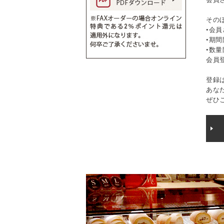
その
•会
•期
•数
会員
登録
あな
ぜひ