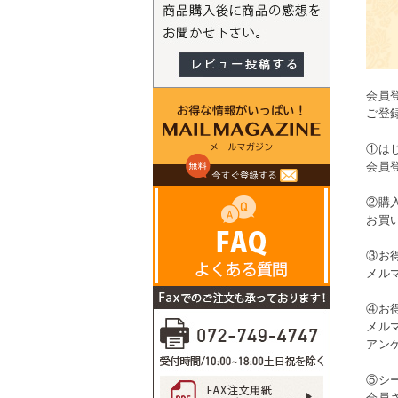
会員
ご登
①は
会員
②購
お買
③お
メル
④お
メル
アン
⑤シ
会員