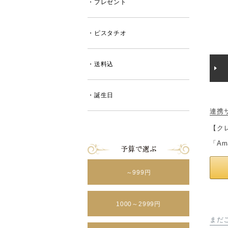
・プレゼント
・ピスタチオ
・送料込
・誕生日
連携
【ク
「A
～999円
1000～2999円
まだ