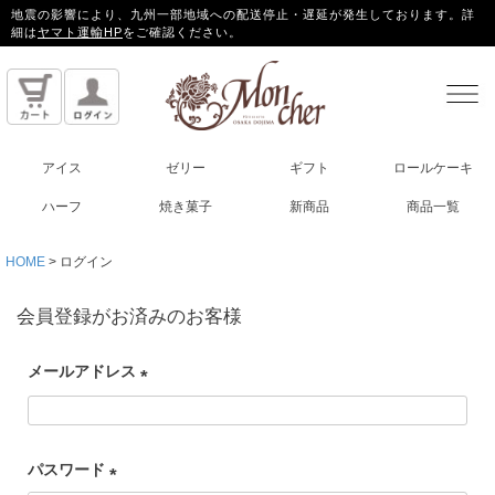
地震の影響により、九州一部地域への配送停止・遅延が発生しております。詳
細は
ヤマト運輸HP
をご確認ください。
アイス
ゼリー
ギフト
ロールケーキ
ハーフ
焼き菓子
新商品
商品一覧
HOME
ログイン
会員登録がお済みのお客様
メールアドレス
(
必
パスワード
須