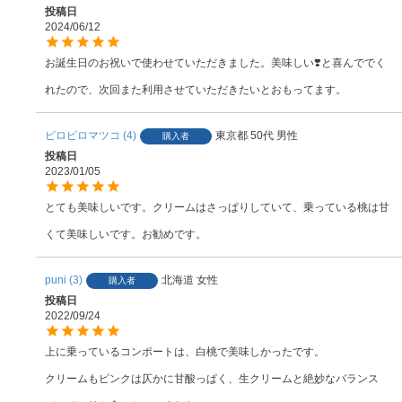
投稿日
2024/06/12
お誕生日のお祝いで使わせていただきました。美味しい❣️と喜んででく
ピロピロマツコ
4
東京都
50代
男性
購入者
投稿日
2023/01/05
とても美味しいです。クリームはさっぱりしていて、乗っている桃は甘
くて美味しいです。お勧めです。
puni
3
北海道
女性
購入者
投稿日
2022/09/24
上に乗っているコンポートは、白桃で美味しかったです。

クリームもピンクは仄かに甘酸っぱく、生クリームと絶妙なバランス