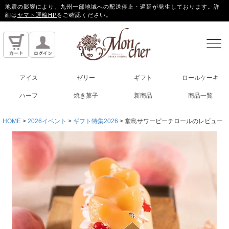
地震の影響により、九州一部地域への配送停止・遅延が発生しております。詳
細は
ヤマト運輸HP
をご確認ください。
アイス
ゼリー
ギフト
ロールケーキ
ハーフ
焼き菓子
新商品
商品一覧
HOME
2026イベント
ギフト特集2026
堂島サワーピーチロールのレビュー