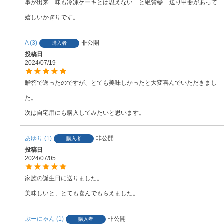
事が出来　味も冷凍ケーキとは思えない　と絶賛😄　送り甲斐があって
嬉しいかぎりです。
A
3
非公開
購入者
投稿日
2024/07/19
贈答で送ったのですが、とても美味しかったと大変喜んでいただきまし
た。

次は自宅用にも購入してみたいと思います。
あゆり
1
非公開
購入者
投稿日
2024/07/05
家族の誕生日に送りました。

美味しいと、とても喜んでもらえました。
ぷーにゃん
1
非公開
購入者