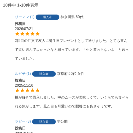
10
件中
1
-
10
件表示
りーママ
1
神奈川県
60代
購入者
投稿日
2026/07/21
2回目の注文で友人に誕生日プレゼントとして送りました。とても喜ん
で貰い選んでよかったなと思っています。「生と変わらないよ」と言っ
ていました。
ルピ子
1
京都府
50代
女性
購入者
投稿日
2025/11/16
桃が好きで購入しました。中のムースが美味しくて、いくらでも食べら
れる気がします。見た目も可愛いので贈答にも良さそうです。
ラビー
3
非公開
購入者
投稿日