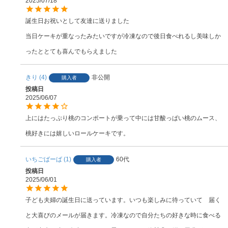
2025/07/18
誕生日お祝いとして友達に送りました

当日ケーキが重なったみたいですが冷凍なので後日食べれるし美味しか
ったととても喜んでもらえました
きり
4
非公開
購入者
投稿日
2025/06/07
上にはたっぷり桃のコンポートが乗って中には甘酸っぱい桃のムース、
桃好きには嬉しいロールケーキです。
いちごばーば
1
60代
購入者
投稿日
2025/06/01
子ども夫婦の誕生日に送っています。いつも楽しみに待っていて　届く
と大喜びのメールが届きます。冷凍なので自分たちの好きな時に食べる