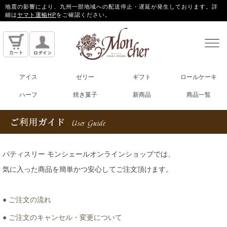
地震の影響により、九州一部地域への配送停止・遅延が発生しております。詳
細は
ヤマト運輸HP
をご確認ください。
アイス
ゼリー
ギフト
ロールケーキ
ハーフ
焼き菓子
新商品
商品一覧
パティスリー モンシェールオンラインショップでは、
気に入った商品を簡単かつ安心してご注文頂けます。
● ご注文の流れ
● ご注文のキャンセル・変更について