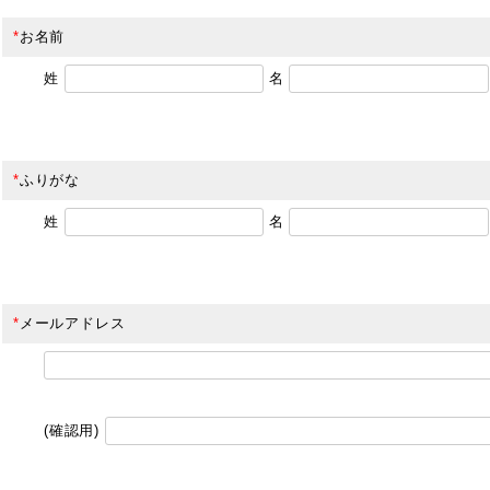
*
お名前
姓
名
*
ふりがな
姓
名
*
メールアドレス
(確認用)