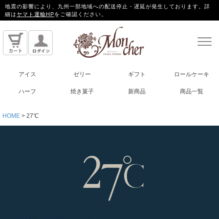
地震の影響により、九州一部地域への配送停止・遅延が発生しております。詳
細は
ヤマト運輸HP
をご確認ください。
アイス
ゼリー
ギフト
ロールケーキ
ハーフ
焼き菓子
新商品
商品一覧
HOME
27℃