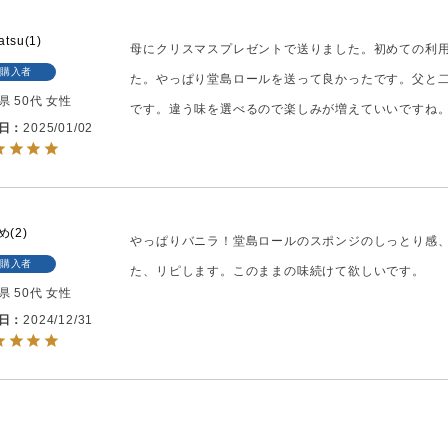
atsu
1
母にクリスマスプレゼントで送りました。初めての利
購入者
た。やっぱり堂島ロールを送って良かったです。父と
県
50代
女性
です。違う味を選べるので楽しみが増えていいですね
日
2025/01/02
め
2
やっぱりバニラ！堂島ロールのスポンジのしっとり感
購入者
た、リピします。このままの味続けて欲しいです。
県
50代
女性
日
2024/12/31