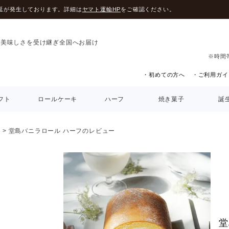
延が発生しております。詳細は
ヤマト運輸HP
をご確認ください。
の美味しさを受け継ぎ全国へお届け
※時間
・初めての方へ
・ご利用ガイ
フト
ロールケーキ
ハーフ
焼き菓子
誕
）
堂島バニラロール ハーフのレビュー
堂