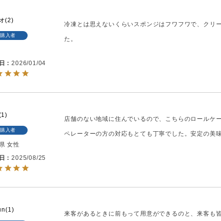
オ
2
冷凍とは思えないくらいスポンジはフワフワで、クリ
購入者
た。
日
2026/01/04
1
店舗のない地域に住んでいるので、こちらのロールケ
購入者
ペレーターの方の対応もとても丁寧でした。安定の美
県
女性
日
2025/08/25
un
1
来客があるときに前もって用意ができるのと、来客も