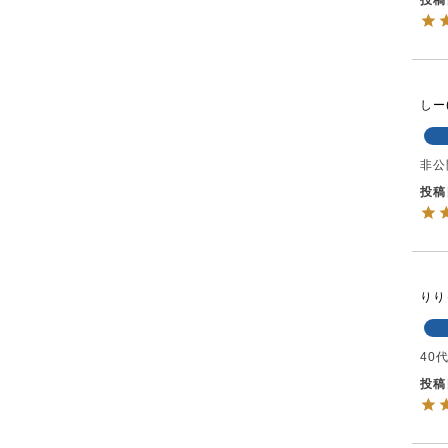
投稿
しー
非公
投稿
りり
40
投稿