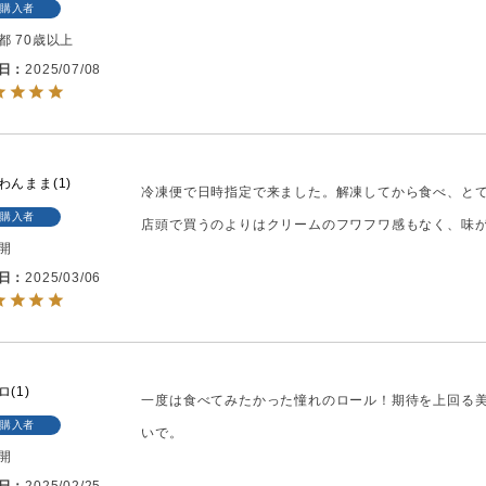
購入者
都
70歳以上
日
2025/07/08
わんまま
1
冷凍便で日時指定で来ました。解凍してから食べ、と
購入者
店頭で買うのよりはクリームのフワフワ感もなく、味
開
日
2025/03/06
ロ
1
一度は食べてみたかった憧れのロール！期待を上回る
購入者
いで。
開