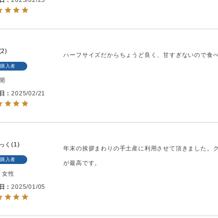
日
2025/02/25
2
ハーフサイズだからちょうど良く、甘すぎないので食
購入者
開
日
2025/02/21
っく
1
年末の挨拶まわりの手土産に利用させて頂きました。
購入者
が最高です。
代
女性
日
2025/01/05