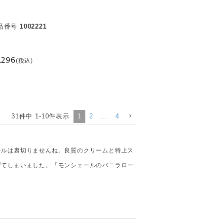
品番号
1002221
,296
税込
31
件中
1
-
10
件表示
1
2
…
4
ールは裏切りませんね。良質のクリームと特上ス
げてしまいました。「モンシェールのバニラロー