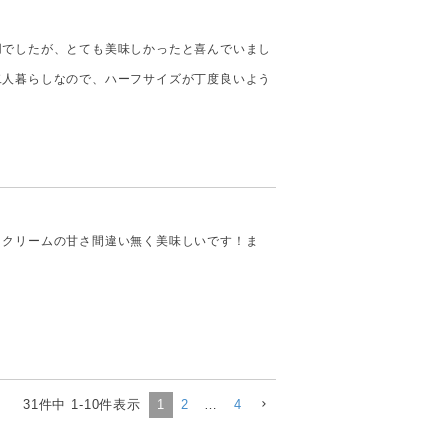
用でしたが、とても美味しかったと喜んでいまし
二人暮らしなので、ハーフサイズが丁度良いよう
。
、クリームの甘さ間違い無く美味しいです！ま
31
件中
1
-
10
件表示
1
2
…
4