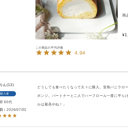
商
1
¥
4.94
りん
12
どうしても食べたくなって久々に購入。堂島バニラロ
購入者
ポンジ。パートナーと二人でハーフロール一度に平ら
府
60代
ルは最高やね！」
日
2026/07/02