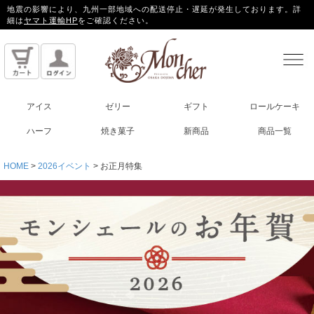
地震の影響により、九州一部地域への配送停止・遅延が発生しております。詳
細は
ヤマト運輸HP
をご確認ください。
アイス
ゼリー
ギフト
ロールケーキ
ハーフ
焼き菓子
新商品
商品一覧
HOME
2026イベント
お正月特集