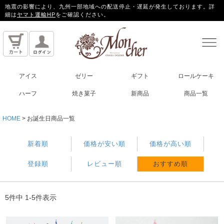
地震の影響により、九州一部地域への配送停止・遅延が発生しております。詳
細は
ヤマト運輸HP
をご確認ください。
アイス
ゼリー
ギフト
ロールケーキ
ハーフ
焼き菓子
新商品
商品一覧
HOME
お誕生日商品一覧
新着順
価格が安い順
価格が高い順
登録順
レビュー順
おすすめ順
5
件中
1
-
5
件表示