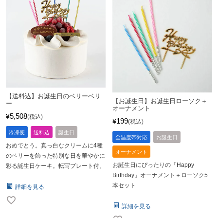
【送料込】お誕生日のベリーベリ
【お誕生日】お誕生日ローソク＋
ー
オーナメント
5,508
¥
税込
199
¥
税込
冷凍便
送料込
誕生日
全温度帯対応
お誕生日
おめでとう。真っ白なクリームに4種
オーナメント
のベリーを飾った特別な日を華やかに
お誕生日にぴったりの「Happy
彩る誕生日ケーキ。転写プレート付。
Birthday」オーナメント＋ローソク5
本セット
詳細を見る
詳細を見る