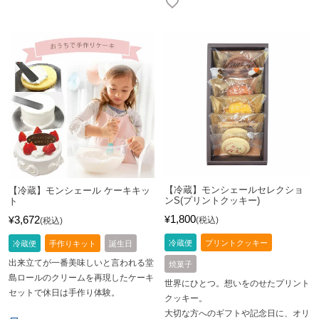
【冷蔵】モンシェールセレクショ
【冷蔵】モンシェール ケーキキッ
ンS(プリントクッキー)
ト
1,800
3,672
¥
¥
税込
税込
冷蔵便
プリントクッキー
冷蔵便
手作りキット
誕生日
出来立てが一番美味しいと言われる堂
焼菓子
島ロールのクリームを再現したケーキ
世界にひとつ。想いをのせたプリント
セットで休日は手作り体験。
クッキー。
大切な方へのギフトや記念日に、オリ