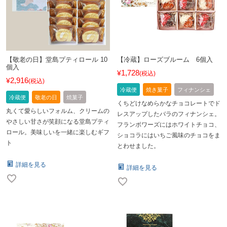
【敬老の日】堂島プティロール 10
【冷蔵】ローズブルーム 6個入
個入
1,728
¥
税込
2,916
¥
税込
冷蔵便
焼き菓子
フィナンシェ
冷蔵便
敬老の日
焼菓子
くちどけなめらかなチョコレートでド
丸くて愛らしいフォルム、クリームの
レスアップしたバラのフィナンシェ。
やさしい甘さが笑顔になる堂島プティ
フランボワーズにはホワイトチョコ、
ロール。美味しいを一緒に楽しむギフ
ショコラにはいちご風味のチョコをま
ト
とわせました。
詳細を見る
詳細を見る