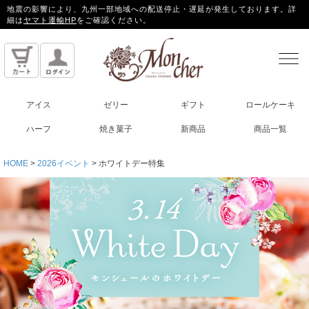
地震の影響により、九州一部地域への配送停止・遅延が発生しております。詳
細は
ヤマト運輸HP
をご確認ください。
アイス
ゼリー
ギフト
ロールケーキ
ハーフ
焼き菓子
新商品
商品一覧
HOME
2026イベント
ホワイトデー特集