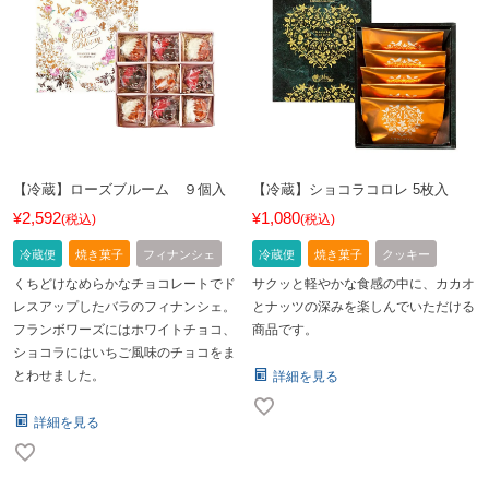
【冷蔵】ローズブルーム ９個入
【冷蔵】ショコラコロレ 5枚入
2,592
1,080
¥
¥
税込
税込
冷蔵便
焼き菓子
フィナンシェ
冷蔵便
焼き菓子
クッキー
くちどけなめらかなチョコレートでド
サクッと軽やかな食感の中に、カカオ
レスアップしたバラのフィナンシェ。
とナッツの深みを楽しんでいただける
フランボワーズにはホワイトチョコ、
商品です。
ショコラにはいちご風味のチョコをま
とわせました。
詳細を見る
詳細を見る