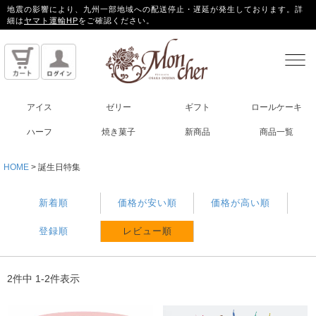
地震の影響により、九州一部地域への配送停止・遅延が発生しております。詳
細は
ヤマト運輸HP
をご確認ください。
アイス
ゼリー
ギフト
ロールケーキ
ハーフ
焼き菓子
新商品
商品一覧
HOME
誕生日特集
新着順
価格が安い順
価格が高い順
登録順
レビュー順
2
件中
1
-
2
件表示