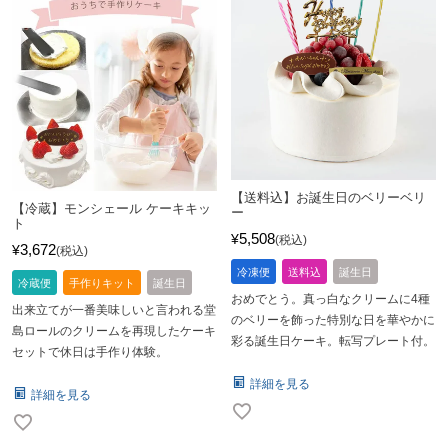
【送料込】お誕生日のベリーベリ
【冷蔵】モンシェール ケーキキッ
ー
ト
5,508
¥
税込
3,672
¥
税込
冷凍便
送料込
誕生日
冷蔵便
手作りキット
誕生日
おめでとう。真っ白なクリームに4種
出来立てが一番美味しいと言われる堂
のベリーを飾った特別な日を華やかに
島ロールのクリームを再現したケーキ
彩る誕生日ケーキ。転写プレート付。
セットで休日は手作り体験。
詳細を見る
詳細を見る