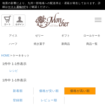
地震の影響により、九州一部地域への配送停止・遅延が発生しております。詳
細は
ヤマト運輸HP
をご確認ください。
アイス
ゼリー
ギフト
ロールケーキ
ハーフ
焼き菓子
新商品
商品一覧
HOME
ケーキキット
1
件中
1
-
1
件表示
レシピ
1
件中
1
-
1
件表示
新着順
価格が安い順
価格が高い順
登録順
レビュー順