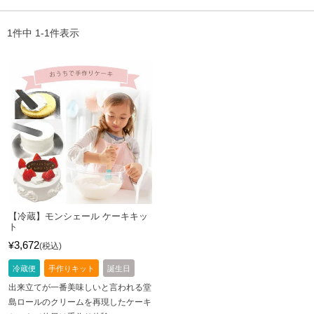
1
件中
1
-
1
件表示
【冷蔵】モンシェール ケーキキッ
ト
3,672
¥
税込
冷蔵便
手作りキット
誕生日
出来立てが一番美味しいと言われる堂
島ロールのクリームを再現したケーキ