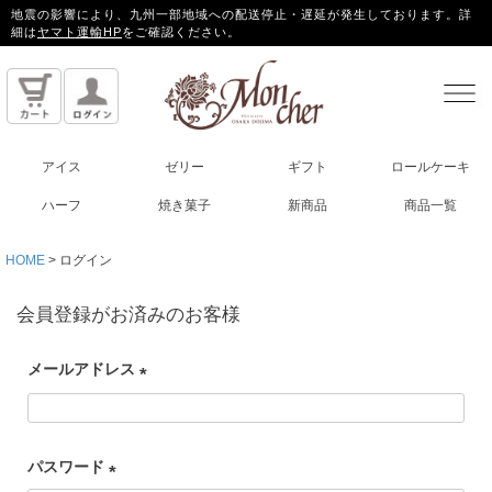
地震の影響により、九州一部地域への配送停止・遅延が発生しております。詳
細は
ヤマト運輸HP
をご確認ください。
アイス
ゼリー
ギフト
ロールケーキ
ハーフ
焼き菓子
新商品
商品一覧
HOME
ログイン
会員登録がお済みのお客様
メールアドレス
(
必
パスワード
須