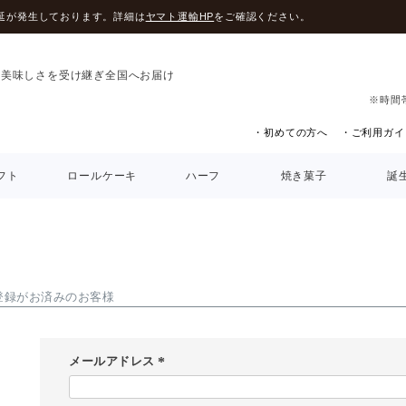
延が発生しております。詳細は
ヤマト運輸HP
をご確認ください。
の美味しさを受け継ぎ全国へお届け
※時間
・初めての方へ
・ご利用ガイ
フト
ロールケーキ
ハーフ
焼き菓子
誕
登録がお済みのお客様
メールアドレス
(
必