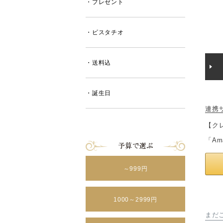
・プレゼント
・ピスタチオ
・送料込
・誕生日
連携
【ク
「A
～999円
1000～2999円
まだ