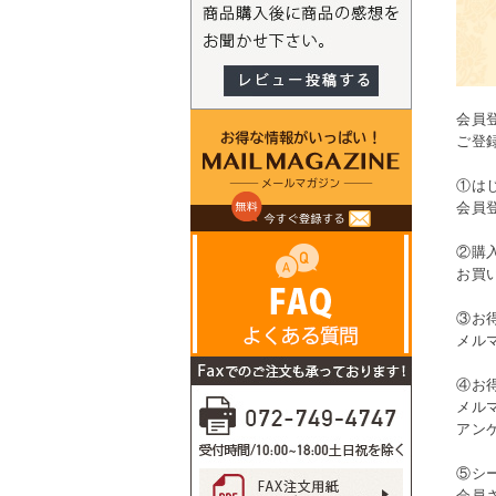
会員
ご登
①は
会員
②購
お買
③お
メル
④お
メル
アン
⑤シ
会員