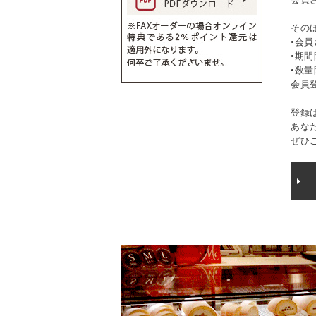
その
•会
•期
•数
会員
登録
あな
ぜひ