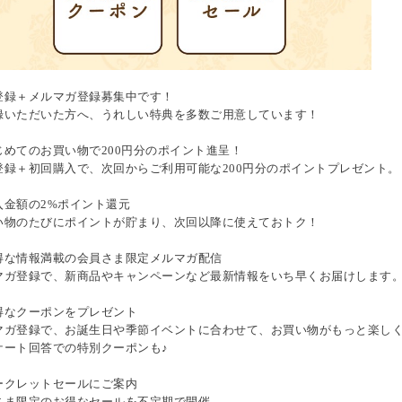
登録＋メルマガ登録募集中です！
録いただいた方へ、うれしい特典を多数ご用意しています！
じめてのお買い物で200円分のポイント進呈！
登録＋初回購入で、次回からご利用可能な200円分のポイントプレゼント。
入金額の2%ポイント還元
い物のたびにポイントが貯まり、次回以降に使えておトク！
得な情報満載の会員さま限定メルマガ配信
マガ登録で、新商品やキャンペーンなど最新情報をいち早くお届けします
得なクーポンをプレゼント
マガ登録で、お誕生日や季節イベントに合わせて、お買い物がもっと楽し
ケート回答での特別クーポンも♪
ークレットセールにご案内
さま限定のお得なセールを不定期で開催。