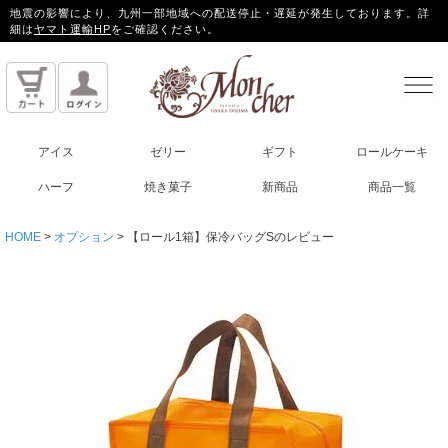
地震の影響により、九州一部地域への配送停止・遅延が発生しております。詳
細は
ヤマト運輸HP
をご確認ください。
アイス
ゼリー
ギフト
ロールケーキ
ハーフ
焼き菓子
新商品
商品一覧
HOME
オプション
【ロール1箱】保冷バッグSのレビュー