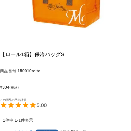
【ロール1箱】保冷バッグS
商品番号
150010reito
¥
304
税込
5.00
1
件中
1
-
1
件表示