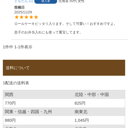
ともたん
1
北海道
50代
女性
購入者
投稿日
2025/11/29
ロールケーキピッタリ入ります。そして可愛い！おすすめですよ。

息子のお弁当入れにも使って重宝してます。
1
件中
1
-
1
件表示
送料について
1配送の送料表
関西
北陸・中部・中国
770円
825円
関東・信越・四国・九州
南東北
880円
1,045円