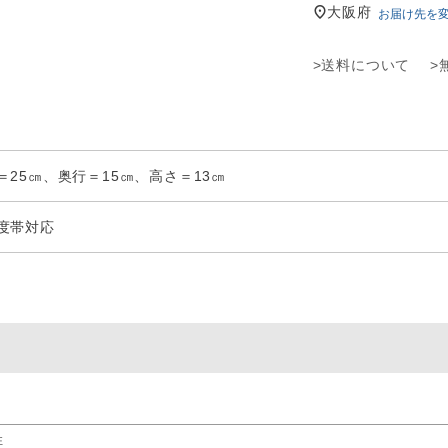
大阪府
お届け先を
>送料について
>
＝25㎝、奥行＝15㎝、高さ＝13㎝
度帯対応
性