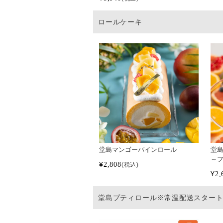
ロールケーキ
堂島マンゴーパインロール
堂
～
¥
2,808
税込
¥
2,
堂島プティロール※常温配送スター