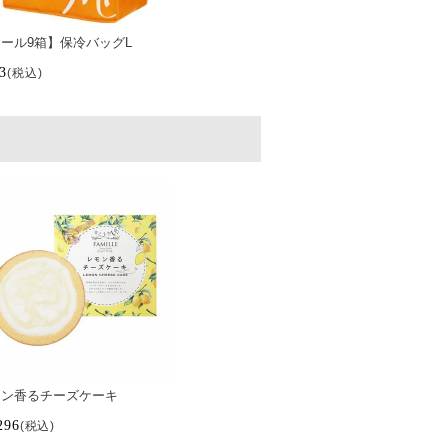
ール9箱】保冷バッグL
3
税込
モン香るチーズケーキ
296
税込