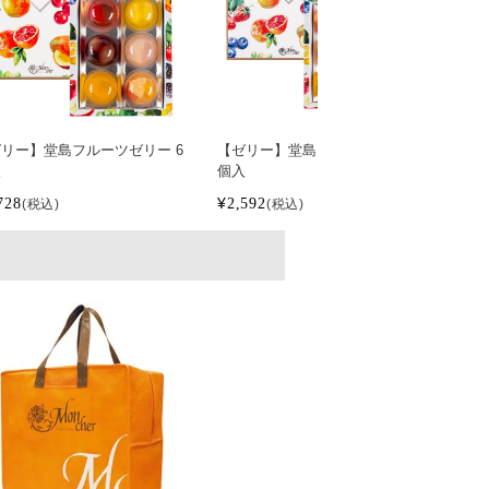
リー】堂島フルーツゼリー 6
【ゼリー】堂島フルーツゼリー 9
【ゼ
入
個入
個
728
¥
2,592
¥
3,
税込
税込