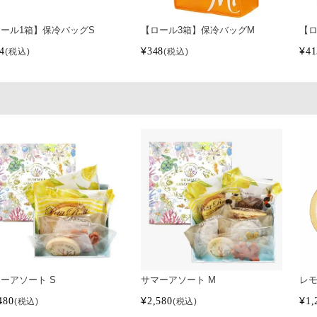
ール1箱】保冷バッグS
【ロール3箱】保冷バッグM
【ロ
4
¥
348
¥
41
税込
税込
ーアソート S
サマーアソート M
レ
480
¥
2,580
¥
1,
税込
税込