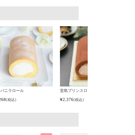
島バニラロール
堂島プリンスロール
堂
268
¥
2,376
¥
2,
税込
税込