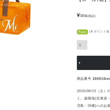
¥
304
税込
[
6
ポイント進呈
商品番号
150010re
2026/08/15
く。遠隔地(北海道
児島・沖縄)へのお