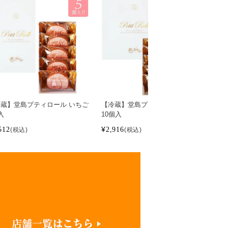
蔵】堂島プティロール いちご
【冷蔵】堂島プティロール いちご
【冷
入
10個入
15
512
¥
2,916
¥
4,
税込
税込