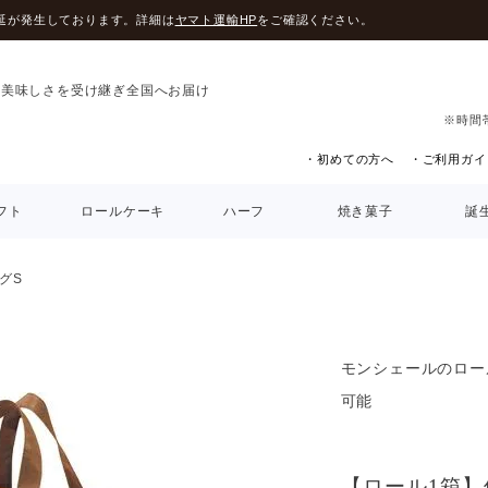
延が発生しております。詳細は
ヤマト運輸HP
をご確認ください。
の美味しさを受け継ぎ全国へお届け
※時間
・初めての方へ
・ご利用ガイ
フト
ロールケーキ
ハーフ
焼き菓子
誕
グS
モンシェールのロー
可能
【ロール1箱】