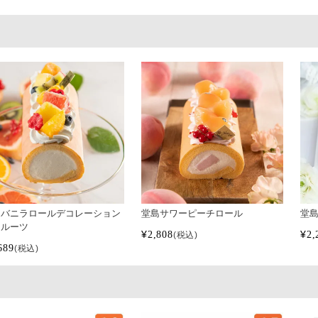
島バニラロールデコレーション
堂島サワーピーチロール
堂
フルーツ
¥
2,808
¥
2,
税込
689
税込
ト