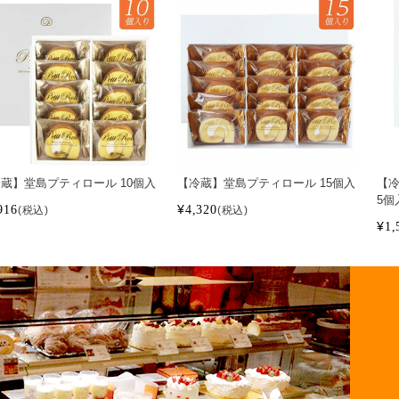
蔵】堂島プティロール 10個入
【冷蔵】堂島プティロール 15個入
【冷
5個
916
¥
4,320
税込
税込
¥
1,