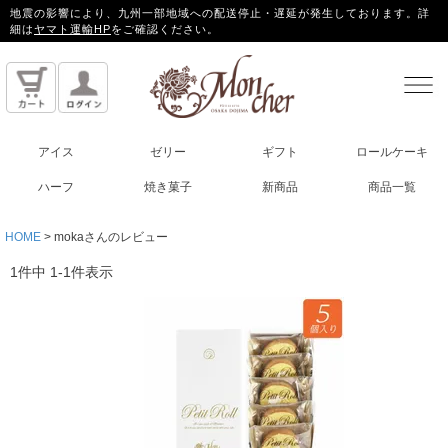
地震の影響により、九州一部地域への配送停止・遅延が発生しております。詳
細は
ヤマト運輸HP
をご確認ください。
アイス
ゼリー
ギフト
ロールケーキ
ハーフ
焼き菓子
新商品
商品一覧
HOME
mokaさんのレビュー
1
件中
1
-
1
件表示