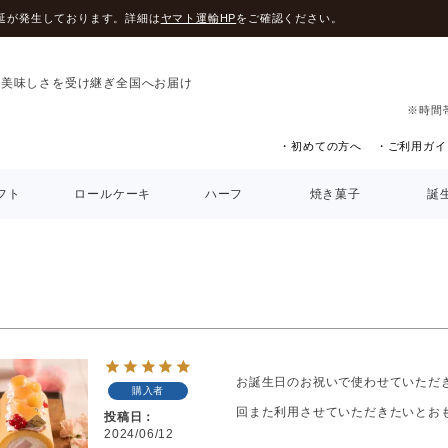
延が発生しております。詳細は
ヤマト運輸HP
をご確認ください。
の美味しさを受け継ぎ全国へお届け
※時間
・初めての方へ
・ご利用ガイ
フト
ロールケーキ
ハーフ
焼き菓子
誕
お誕生日のお祝いで使わせていただき
購入者
投稿日
2024/06/12