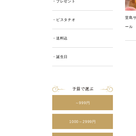
・プレゼント
堂島
・ピスタチオ
ール
・送料込
・誕生日
～999円
1000～2999円