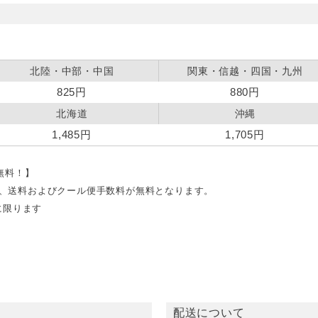
北陸・中部・中国
関東・信越・四国・九州
825円
880円
北海道
沖縄
1,485円
1,705円
料無料！】
文で、送料およびクール便手数料が無料となります。
に限ります
配送について