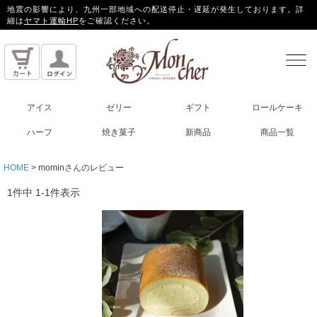
地震の影響により、九州一部地域への配送停止・遅延が発生しております。詳
細は
ヤマト運輸HP
をご確認ください。
アイス
ゼリー
ギフト
ロールケーキ
ハーフ
焼き菓子
新商品
商品一覧
HOME
mominさんのレビュー
1
件中
1
-
1
件表示