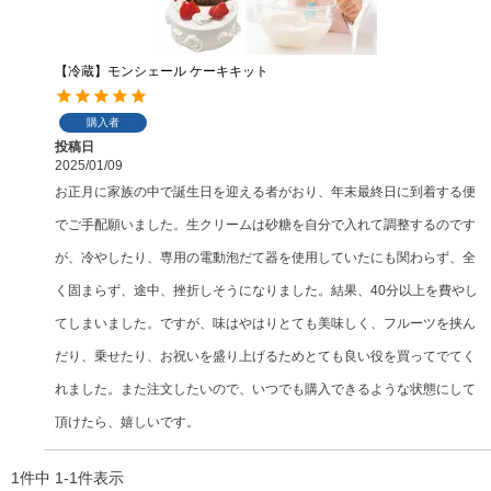
【冷蔵】モンシェール ケーキキット
購入者
投稿日
2025/01/09
お正月に家族の中で誕生日を迎える者がおり、年末最終日に到着する便
でご手配願いました。生クリームは砂糖を自分で入れて調整するのです
が、冷やしたり、専用の電動泡だて器を使用していたにも関わらず、全
く固まらず、途中、挫折しそうになりました。結果、40分以上を費やし
てしまいました。ですが、味はやはりとても美味しく、フルーツを挟ん
だり、乗せたり、お祝いを盛り上げるためとても良い役を買ってでてく
れました。また注文したいので、いつでも購入できるような状態にして
頂けたら、嬉しいです。
1
件中
1
-
1
件表示