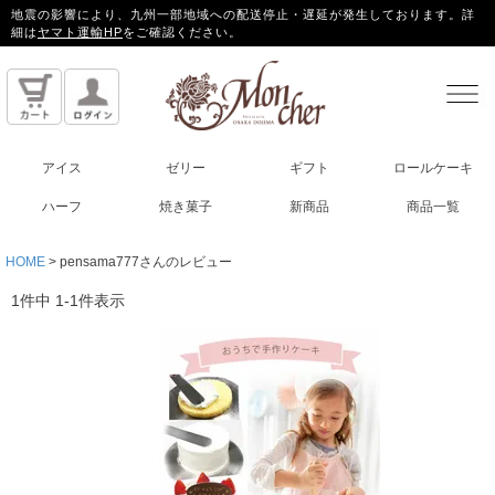
地震の影響により、九州一部地域への配送停止・遅延が発生しております。詳
細は
ヤマト運輸HP
をご確認ください。
アイス
ゼリー
ギフト
ロールケーキ
ハーフ
焼き菓子
新商品
商品一覧
HOME
pensama777さんのレビュー
1
件中
1
-
1
件表示