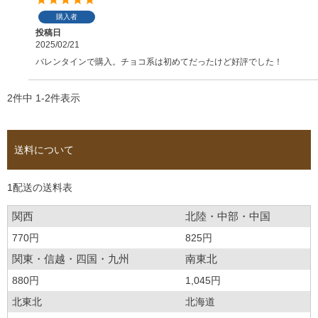
購入者
投稿日
2025/02/21
バレンタインで購入。チョコ系は初めてだったけど好評でした！
2
件中
1
-
2
件表示
送料について
1配送の送料表
関西
北陸・中部・中国
770円
825円
関東・信越・四国・九州
南東北
880円
1,045円
北東北
北海道