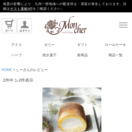
地震の影響により、九州一部地域への配送停止・遅延が発生しております。詳
細は
ヤマト運輸HP
をご確認ください。
アイス
ゼリー
ギフト
ロールケーキ
ハーフ
焼き菓子
新商品
商品一覧
HOME
しーさんのレビュー
2
件中
1
-
2
件表示