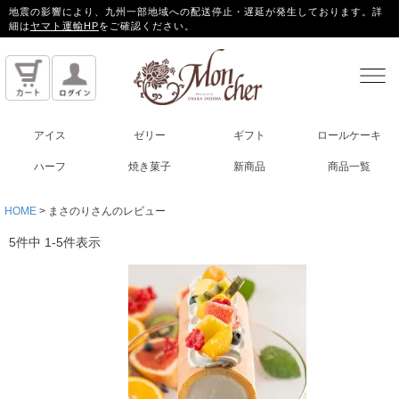
地震の影響により、九州一部地域への配送停止・遅延が発生しております。詳
細は
ヤマト運輸HP
をご確認ください。
アイス
ゼリー
ギフト
ロールケーキ
ハーフ
焼き菓子
新商品
商品一覧
HOME
まさのりさんのレビュー
5
件中
1
-
5
件表示