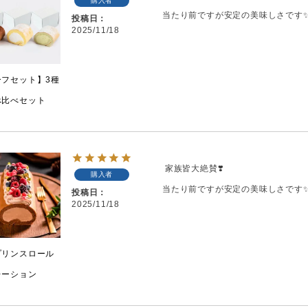
購入者
当たり前ですが安定の美味しさです
投稿日
2025/11/18
ーフセット】3種
べ比べセット
 家族皆大絶賛❣️

購入者
当たり前ですが安定の美味しさです
投稿日
2025/11/18
プリンスロール
レーション