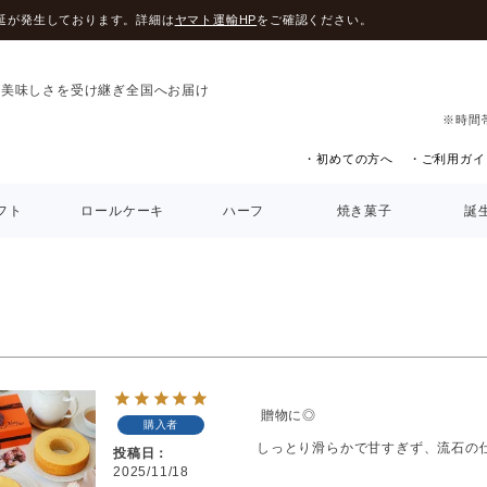
延が発生しております。詳細は
ヤマト運輸HP
をご確認ください。
の美味しさを受け継ぎ全国へお届け
※時間
・初めての方へ
・ご利用ガイ
フト
ロールケーキ
ハーフ
焼き菓子
誕
 贈物に◎

購入者
しっとり滑らかで甘すぎず、流石の
投稿日
2025/11/18