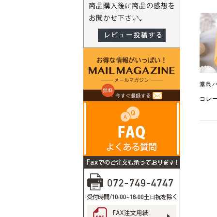
堂島バ
コレ