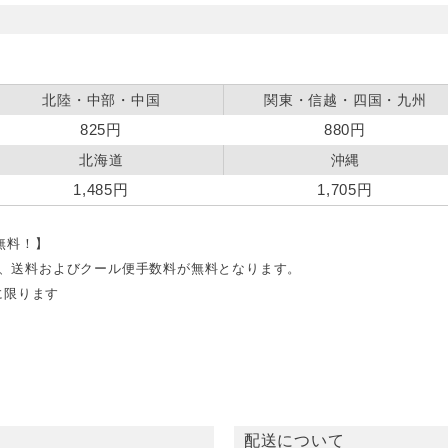
北陸・中部・中国
関東・信越・四国・九州
825円
880円
北海道
沖縄
1,485円
1,705円
料無料！】
文で、送料およびクール便手数料が無料となります。
に限ります
配送について