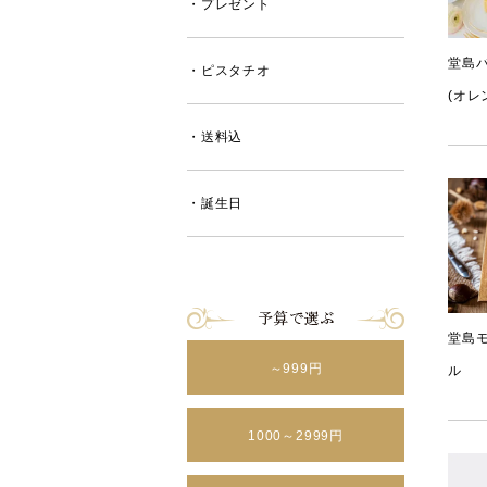
・プレゼント
堂島
・ピスタチオ
(オレ
・送料込
・誕生日
堂島
～999円
ル
1000～2999円