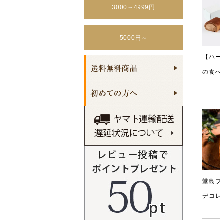
3000～4999円
5000円～
【ハ
の食
堂島
デコ