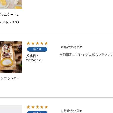
バウムクーヘン
ンジボックス)
 家族皆大絶賛❣️

購入者
季節限定のプレミアム感もプラスさ
投稿日
2025/11/18
モンブランロー
 家族皆大絶賛❣️
