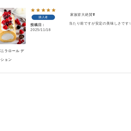
 家族皆大絶賛❣️

購入者
当たり前ですが安定の美味しさです
投稿日
2025/11/18
ニラロール デ
ーション