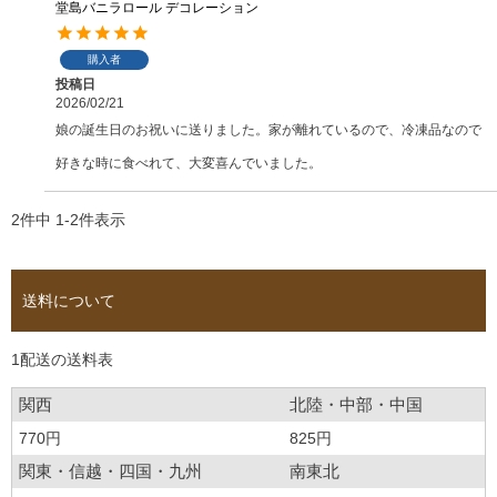
堂島バニラロール デコレーション
購入者
投稿日
2026/02/21
娘の誕生日のお祝いに送りました。家が離れているので、冷凍品なので
好きな時に食べれて、大変喜んでいました。
2
件中
1
-
2
件表示
送料について
1配送の送料表
関西
北陸・中部・中国
770円
825円
関東・信越・四国・九州
南東北