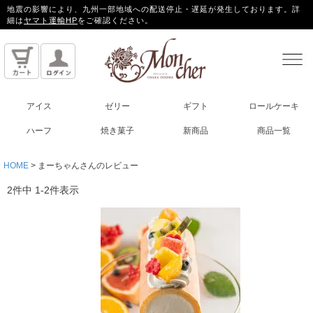
地震の影響により、九州一部地域への配送停止・遅延が発生しております。詳
細は
ヤマト運輸HP
をご確認ください。
アイス
ゼリー
ギフト
ロールケーキ
ハーフ
焼き菓子
新商品
商品一覧
HOME
まーちゃんさんのレビュー
2
件中
1
-
2
件表示