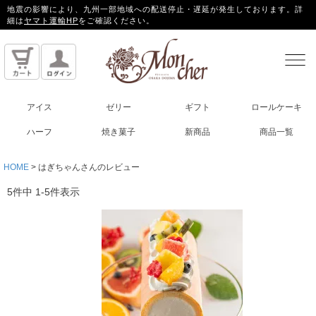
地震の影響により、九州一部地域への配送停止・遅延が発生しております。詳
細は
ヤマト運輸HP
をご確認ください。
アイス
ゼリー
ギフト
ロールケーキ
ハーフ
焼き菓子
新商品
商品一覧
HOME
はぎちゃんさんのレビュー
5
件中
1
-
5
件表示