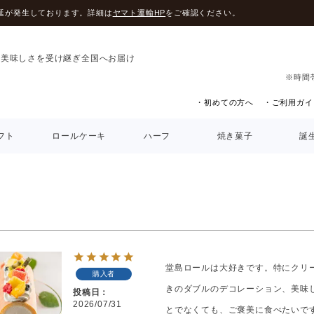
延が発生しております。詳細は
ヤマト運輸HP
をご確認ください。
の美味しさを受け継ぎ全国へお届け
※時間
・初めての方へ
・ご利用ガイ
フト
ロールケーキ
ハーフ
焼き菓子
誕
堂島ロールは大好きです。特にクリ
購入者
きのダブルのデコレーション、美味
投稿日
2026/07/31
とでなくても、ご褒美に食べたいで