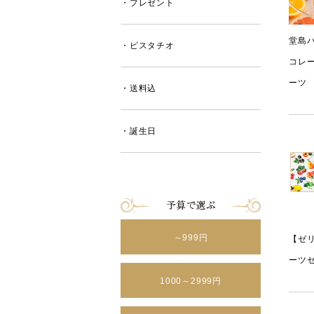
・プレゼント
堂島
・ピスタチオ
コレ
ーツ
・送料込
・誕生日
～999円
【ゼ
ーツゼ
1000～2999円