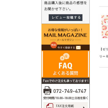
【ゼ
リー 