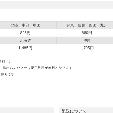
北陸・中部・中国
関東・信越・四国・九州
825円
880円
北海道
沖縄
1,485円
1,705円
料無料！】
文で、送料およびクール便手数料が無料となります。
に限ります
配送について