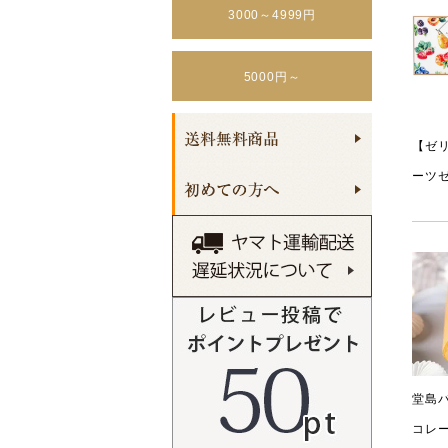
3000～4999円
5000円～
【ゼ
ーツゼ
堂島バ
コレ