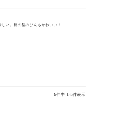
味しい。桃の型のびんもかわいい！
5
件中
1
-
5
件表示