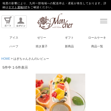
地震の影響により、九州一部地域への配送停止・遅延が発生しております。詳
細は
ヤマト運輸HP
をご確認ください。
アイス
ゼリー
ギフト
ロールケーキ
ハーフ
焼き菓子
新商品
商品一覧
HOME
はぎちゃんさんのレビュー
5
件中
1
-
5
件表示