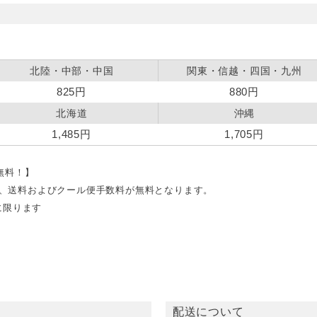
北陸・中部・中国
関東・信越・四国・九州
825円
880円
北海道
沖縄
1,485円
1,705円
料無料！】
文で、送料およびクール便手数料が無料となります。
に限ります
配送について