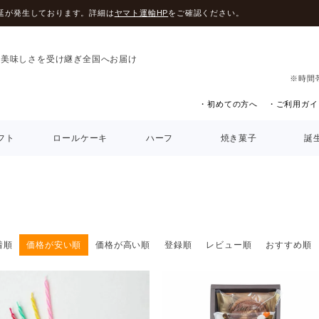
延が発生しております。詳細は
ヤマト運輸HP
をご確認ください。
の美味しさを受け継ぎ全国へお届け
※時間
・初めての方へ
・ご利用ガイ
フト
ロールケーキ
ハーフ
焼き菓子
誕
着順
価格が安い順
価格が高い順
登録順
レビュー順
おすすめ順