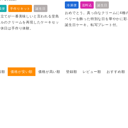
冷凍便
送料込
誕生日
蔵便
手作りキット
誕生日
おめでとう。真っ白なクリームに4種
来立てが一番美味しいと言われる堂島
ベリーを飾った特別な日を華やかに彩
ールのクリームを再現したケーキセッ
誕生日ケーキ。転写プレート付。
で休日は手作り体験。
着順
価格が安い順
価格が高い順
登録順
レビュー順
おすすめ順