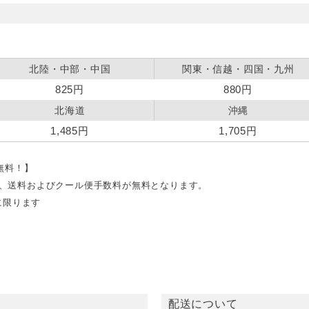
北陸・中部・中国
関東・信越・四国・九州
825円
880円
北海道
沖縄
1,485円
1,705円
料無料！】
文で、送料およびクール便手数料が無料となります。
に限ります
配送について