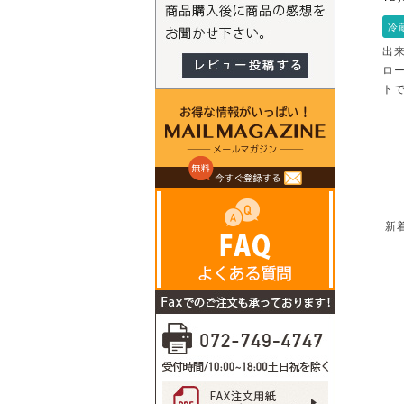
冷
出
ロ
ト
新