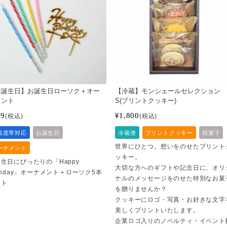
お誕生日】お誕生日ローソク＋オー
【冷蔵】モンシェールセレクション
メント
S(プリントクッキー)
99
1,800
¥
税込
税込
温度帯対応
お誕生日
冷蔵便
プリントクッキー
焼菓子
世界にひとつ。想いをのせたプリント
ーナメント
ッキー。
生日にぴったりの「Happy
大切な方へのギフトや記念日に、オリ
rthday」オーナメント＋ローソク5本
ナルのメッセージをのせた特別なお菓
ット
を贈りませんか？
クッキーにロゴ・写真・お好きな文字
美しくプリントいたします。
企業ロゴ入りのノベルティ・イベント