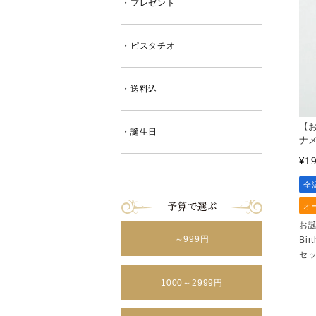
・プレゼント
・ピスタチオ
・送料込
【
・誕生日
ナ
1
¥
全
オ
お誕
～999円
Bi
セ
1000～2999円