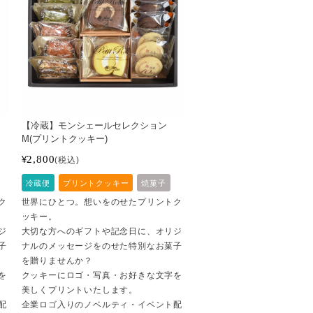
【冷蔵】モンシェールセレクション
M(プリントクッキー)
2,800
¥
税込
冷蔵便
プリントクッキー
焼菓子
ク
世界にひとつ。想いをのせたプリントク
ッキー。
ジ
大切な方へのギフトや記念日に、オリジ
子
ナルのメッセージをのせた特別なお菓子
を贈りませんか？
を
クッキーにロゴ・写真・お好きな文字を
美しくプリントいたします。
配
企業ロゴ入りのノベルティ・イベント配