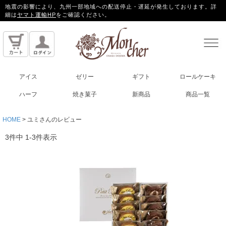
地震の影響により、九州一部地域への配送停止・遅延が発生しております。詳
細は
ヤマト運輸HP
をご確認ください。
アイス
ゼリー
ギフト
ロールケーキ
ハーフ
焼き菓子
新商品
商品一覧
HOME
ユミさんのレビュー
3
件中
1
-
3
件表示