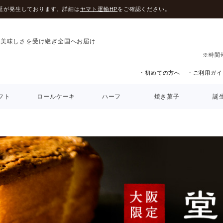
延が発生しております。詳細は
ヤマト運輸HP
をご確認ください。
の美味しさを受け継ぎ全国へお届け
※時間
・初めての方へ
・ご利用ガイ
フト
ロールケーキ
ハーフ
焼き菓子
誕