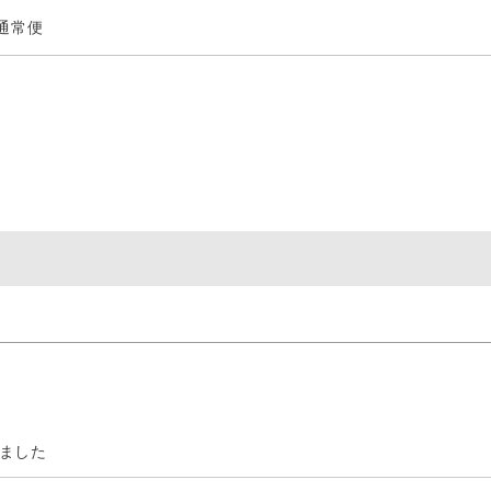
通常便
ました