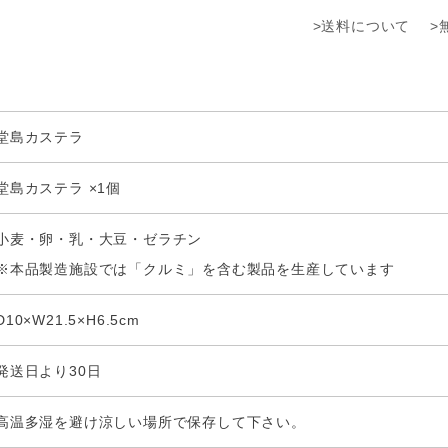
>送料について
>
堂島カステラ
堂島カステラ ×1個
小麦・卵・乳・大豆・ゼラチン
※本品製造施設では「クルミ」を含む製品を生産しています
D10×W21.5×H6.5cm
発送日より30日
高温多湿を避け涼しい場所で保存して下さい。