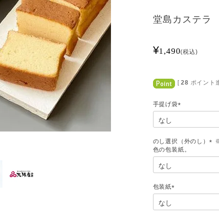
堂島カステラ
¥
1,490
税込
[
28
ポイント進
手提げ袋
(
必
須
)
のし選択（外のし）
(
必
須
)
包装紙
(
必
須