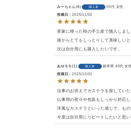
みーちゃん
4
50代
女性
購入者
投稿日
2025/11/02
実家に帰った時の手土産で購入しまし
後からとてもしっとりして美味しいと
次は自分用にも購入したいです。
あゆモモ
1
岐阜県
40代
女
購入者
投稿日
2025/10/01
法事のお供えでカステラを探していた
仏事用の熨斗や包装もしっかり対応し
洋風なカステラといった感じで、もの
今度は自分用にリピートしたいと思い