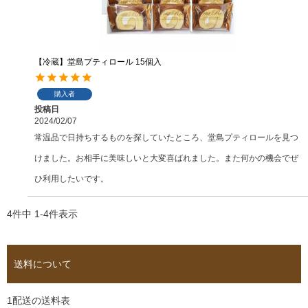
【冷蔵】堂島プティロール 15個入
購入者
投稿日
2024/02/07
常温品で日持ちするものを探していたところ、堂島プティロールを見つ
けました。お相手に美味しいと大変喜ばれました。また何かの機会でぜ
ひ利用したいです。
4
件中
1
-
4
件表示
送料について
1配送の送料表