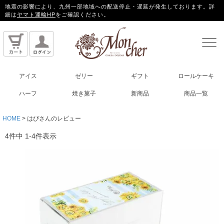
地震の影響により、九州一部地域への配送停止・遅延が発生しております。詳
細は
ヤマト運輸HP
をご確認ください。
アイス
ゼリー
ギフト
ロールケーキ
ハーフ
焼き菓子
新商品
商品一覧
HOME
はぴさんのレビュー
4
件中
1
-
4
件表示