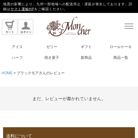
地震の影響により、九州一部地域への配送停止・遅延が発生しております。詳
細は
ヤマト運輸HP
をご確認ください。
アイス
ゼリー
ギフト
ロールケーキ
ハーフ
焼き菓子
新商品
商品一覧
HOME
ブラックモアさんのレビュー
まだ、レビューが書かれていません。
送料について