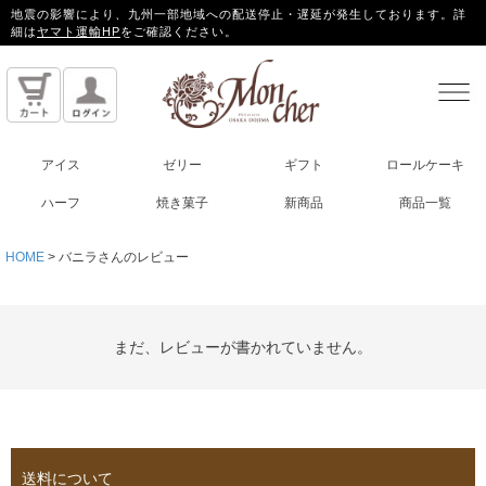
地震の影響により、九州一部地域への配送停止・遅延が発生しております。詳
細は
ヤマト運輸HP
をご確認ください。
アイス
ゼリー
ギフト
ロールケーキ
ハーフ
焼き菓子
新商品
商品一覧
HOME
バニラさんのレビュー
まだ、レビューが書かれていません。
送料について