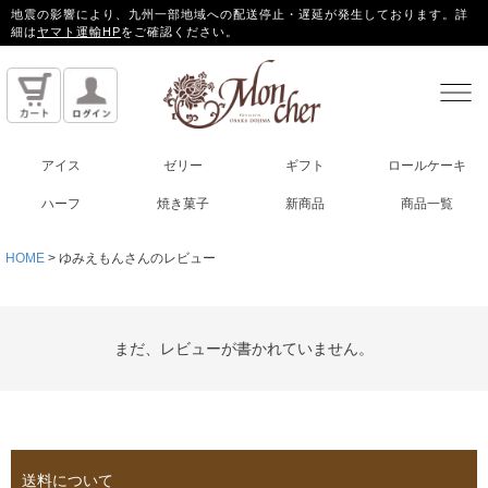
地震の影響により、九州一部地域への配送停止・遅延が発生しております。詳
細は
ヤマト運輸HP
をご確認ください。
アイス
ゼリー
ギフト
ロールケーキ
ハーフ
焼き菓子
新商品
商品一覧
HOME
ゆみえもんさんのレビュー
まだ、レビューが書かれていません。
送料について