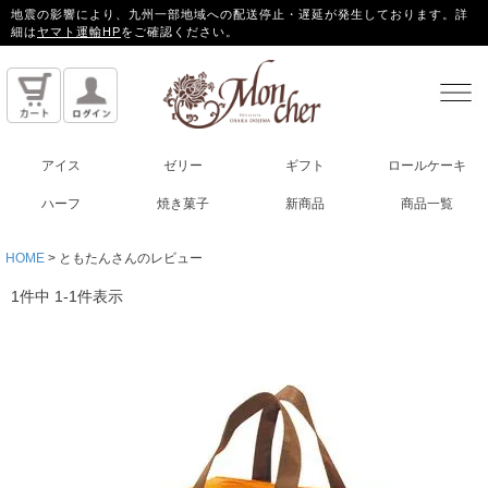
地震の影響により、九州一部地域への配送停止・遅延が発生しております。詳
細は
ヤマト運輸HP
をご確認ください。
アイス
ゼリー
ギフト
ロールケーキ
ハーフ
焼き菓子
新商品
商品一覧
HOME
ともたんさんのレビュー
1
件中
1
-
1
件表示