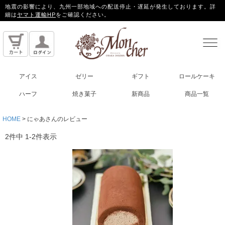
地震の影響により、九州一部地域への配送停止・遅延が発生しております。詳
細は
ヤマト運輸HP
をご確認ください。
アイス
ゼリー
ギフト
ロールケーキ
ハーフ
焼き菓子
新商品
商品一覧
HOME
にゃあさんのレビュー
2
件中
1
-
2
件表示