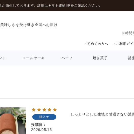
延が発生しております。詳細は
ヤマト運輸HP
をご確認ください。
の美味しさを受け継ぎ全国へお届け
※時間
・初めての方へ
・ご利用ガイ
フト
ロールケーキ
ハーフ
焼き菓子
誕
しっとりとした生地と甘過ぎない濃
購入者
投稿日
2026/05/16