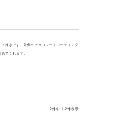
くて好きです。外側のチョコレートコーティング
高めてくれます。
2
件中
1
-
2
件表示