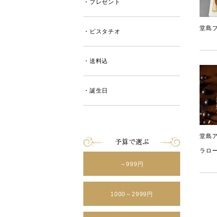
・プレゼント
堂島
・ピスタチオ
・送料込
・誕生日
堂島
ラロ
～999円
1000～2999円