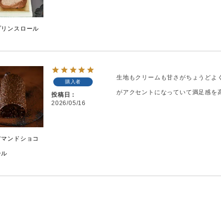
プリンスロール
生地もクリームも甘さがちょうどよ
購入者
がアクセントになっていて満足感を
投稿日
2026/05/16
アマンドショコ
ール