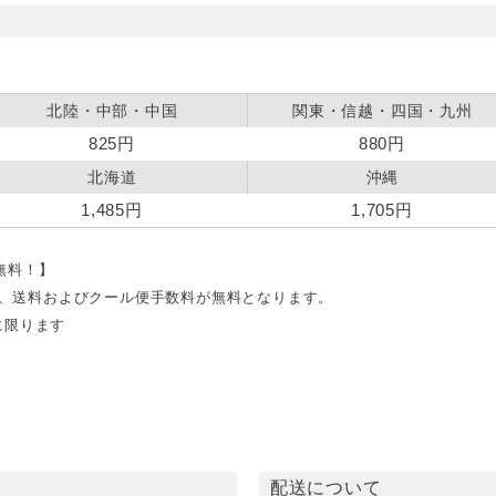
北陸・中部・中国
関東・信越・四国・九州
825円
880円
北海道
沖縄
1,485円
1,705円
料無料！】
文で、送料およびクール便手数料が無料となります。
に限ります
配送について